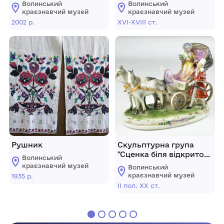
Волинський
Волинський
краєзнавчий музей
краєзнавчий музей
2002 р.
XVI-XVIII ст.
Рушник
Скульптурна група
"Сценка біля відкритого
Волинський
екіпажу".
краєзнавчий музей
Волинський
краєзнавчий музей
1935 р.
II пол. XX ст.