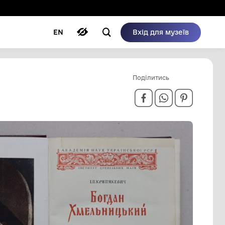
ому режимі
ри
Автори
Блог
EN
КИЙ»