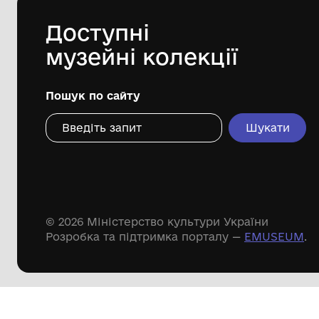
Дивіться ще розді
Речові пам'ятки
Писемні пам'ятки
Меморіальні пам'ятки