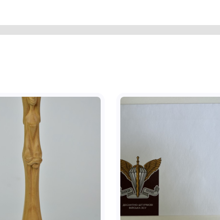
иси, щоденникові записи учасників та
ьські хроніки, царські грамоти,
й палітурці, обтягнутій дерматином
витиснуто портрет Б. Хмельницького у
и буквами назву. На всю площину
а ім’я автора і назву книги
зею