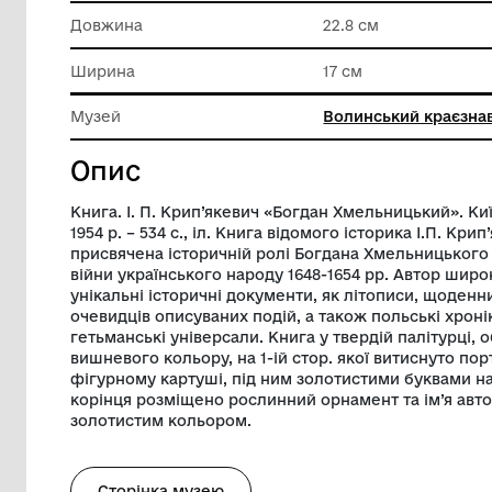
Матеріал
Папір
Техніка виконання
Типогра
Довжина
22.8 см
Ширина
17 см
Музей
Волинсь
Опис
Книга. І. П. Крип’якевич «Богдан Хмель
1954 р. – 534 с., іл. Книга відомого істор
присвячена історичній ролі Богдана Хм
війни українського народу 1648-1654 рр