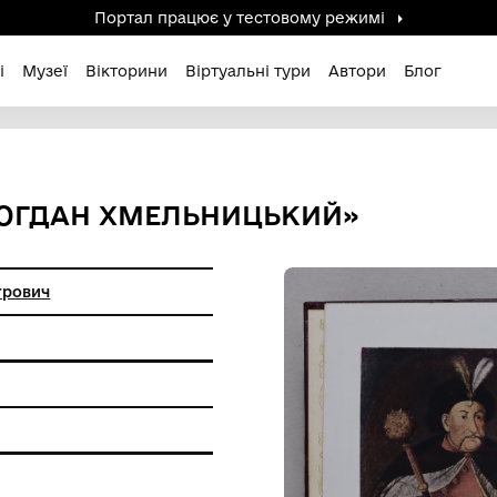
Портал працює у тестов
дені / Зниклі
Музеї
Вікторини
Віртуальні ту
КЕВИЧ «БОГДАН ХМЕЛЬНИЦЬ
вич Іван Петрович
 пам'ятки