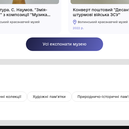
Скульптура. С. Наумов. "Змія-
К
Цариця" з композиції "Музика
шт
весни".
Волинський краєзнавчий музей