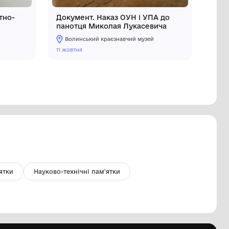
онверт поштовий "Десантно-
Документ
урмові війська ЗСУ"
панотця 
Волинський краєзнавчий музей
Волинськ