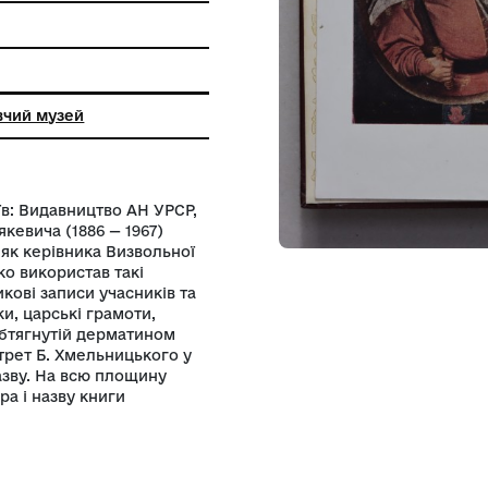
фський друк
кий краєзнавчий музей
ницький». Київ: Видавництво АН УРСР,
ика І.П. Крип’якевича (1886 — 1967)
ельницького як керівника Визвольної
. Автор широко використав такі