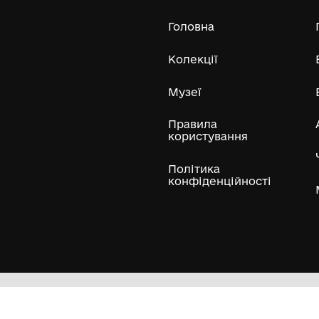
20
Усі експонати м
ли
Нумізматичні колекції
Художні пам'ятки