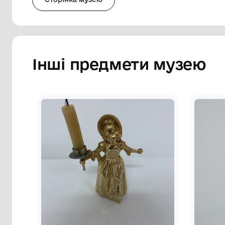
унікальні історичні документи, як літоп
очевидців описуваних подій, а також пол
гетьманські універсали. Книга у тверді
вишневого кольору, на 1-ій стор. якої 
фігурному картуші, під ним золотистим
корінця розміщено рослинний орнамент т
золотистим кольором.
Сторінка музею
Інші предмети му