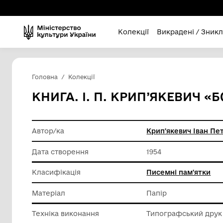
Колекції
Викра
Головна
Колекції
КНИГА. І. П. КРИП’Я
Автор/ка
Крип'яке
Дата створення
1954
Класифікація
Писемні