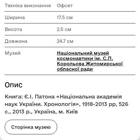
Техніка виконання
Офсет
Ширина
17.5 см
Висота
2.5 см
Довжина
24.7 см
Музей
Національний музей
космонавтики ім. С.П.
Корольова Житомирської
обласної ради
Опис
Книга: Є.І. Патона «Національна академія
наук України. Хронологія», 1918-2013 рр, 526
с., 2013 р., Україна, м. Київ
Сторінка музею