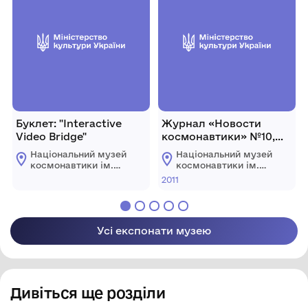
Буклет: "Interactive
Журнал «Новости
Video Bridge"
космонавтики» №10,
2011 р., Росія, М.
Національний музей
Національний музей
космонавтики ім.
космонавтики ім.
С.П. Корольова
С.П. Корольова
2011
Житомирської
Житомирської
обласної ради
обласної ради
Усі експонати музею
Дивіться ще розділи