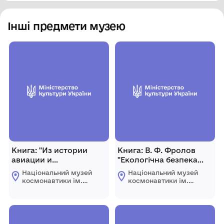
Інші предмети музею
Книга: "Из истории
Книга: В. Ф. Фролов
авиации и
"Екологічна безпека
космонавтики" (рос.
біосфери Землі і
Національний музей
Національний музей
мовою). Випуск 60. 1990
Космосу" Монографія.
космонавтики ім.
космонавтики ім.
р., СРСР, м. Москва, 226
З дарчим написом
С.П. Корольова
С.П. Корольова
Житомирської
Житомирської
с.
автора. 220 с.
обласної ради
обласної ради
Видавництво - ТОВ
"НВП. Інтерсервіс"