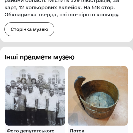
райони області. Містить 329 ілюстрацій, 28
карт, 12 кольорових вклейок. На 518 стор.
Обкладинка тверда, світло-сірого кольору.
Сторінка музею
Інші предмети музею
Фото депутатського
Лоток