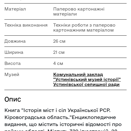
Матеріал
Паперово картонажні
матеріали
Техніка виконання
Техніки роботи з паперово
картонажним матеріалом
Довжина
26 см
Ширина
21 см
Висота
4 см
Музей
Комунальний заклад
"Устинівський музей історії"
Устинівської селищної ради
Опис
Книга "Історія міст і сіл Української РСР.
Кіровоградська область."Енциклопедичне
видання, що містить історичні відомості про