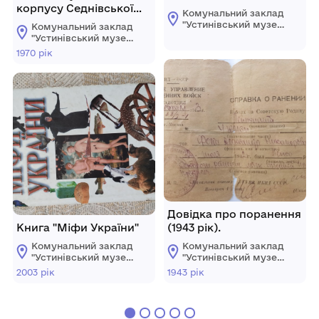
корпусу Седнівської
Комунальний заклад
сільської ради (1970
"Устинівський музей
Комунальний заклад
рік).
історії" Устинівської
"Устинівський музей
селищної ради
історії" Устинівської
1970 рік
селищної ради
Довідка про поранення
Книга "Міфи України"
(1943 рік).
Комунальний заклад
Комунальний заклад
"Устинівський музей
"Устинівський музей
історії" Устинівської
історії" Устинівської
2003 рік
1943 рік
селищної ради
селищної ради