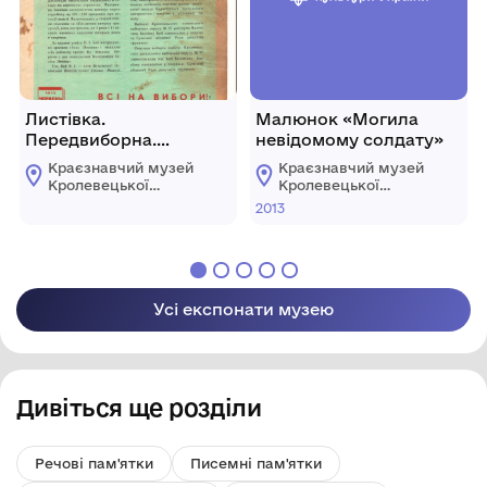
Листівка.
Малюнок «Могила
Передвиборна.
невідомому солдату»
Агітаційна
Краєзнавчий музей
Краєзнавчий музей
Кролевецької
Кролевецької
міської ради
міської ради
2013
Усі експонати музею
Дивіться ще розділи
Речові пам'ятки
Писемні пам'ятки