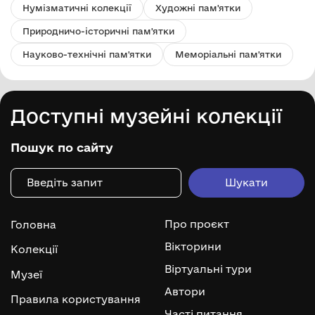
Нумізматичні колекції
Художні пам'ятки
Природничо-історичні пам'ятки
Науково-технічні пам'ятки
Меморіальні пам'ятки
Доступні музейні колекції
Пошук по сайту
Про проєкт
Головна
Вікторини
Колекції
Віртуальні тури
Музеї
Автори
Правила користування
Часті питання