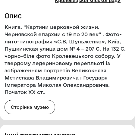
Кролевецької міської ради
Опис
Книга. “Картини церковной жизни.
Чернявской епархии с 19 по 20 век” . Фото-
лито-типография «С.В, Шульженко», Київ,
Пушкинская улица дом № 4 – 207 С. На 132 С.
чорно-біле фото Кролевецького собору. У
твердому ледериновому перепльоті із
зображенням портретів Великокнязя
Мстислава Владимировича і Государя
Імператора Миколая Олександровича.
Початок ХХ ст..
Сторінка музею