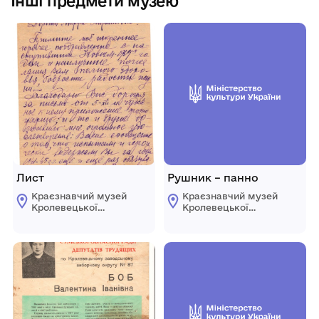
Інші предмети музею
Лист
Рушник – панно
Краєзнавчий музей
Краєзнавчий музей
Кролевецької
Кролевецької
міської ради
міської ради