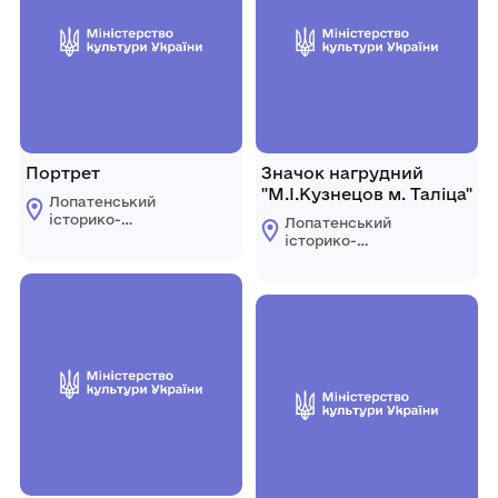
Портрет
Значок нагрудний
"М.І.Кузнецов м. Таліца"
Лопатенський
історико-
Лопатенський
природничий
історико-
музейний комплекс
природничий
музейний комплекс