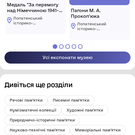
Медаль "За перемогу
над Німеччиною 1941-
Пагони М. А.
1945 рр."
Прокоп'юка
Лопатенський
історико-
Лопатенський
природничий
історико-
музейний комплекс
природничий
музейний комплекс
Усі експонати музею
Дивіться ще розділи
Речові пам'ятки
Писемні пам'ятки
Нумізматичні колекції
Художні пам'ятки
Природничо-історичні пам'ятки
Науково-технічні пам'ятки
Меморіальні пам'ятки