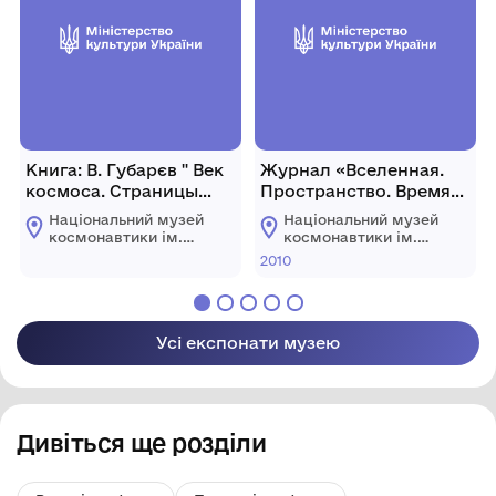
Книга: В. Губарєв " Век
Журнал «Вселенная.
космоса. Страницы
Пространство. Время»
летописи." 672 с.
№12 (78), 2010 р
Національний музей
Національний музей
Видавництво:
космонавтики ім.
космонавтики ім.
"Советский писатель"
С.П. Корольова
С.П. Корольова
2010
Житомирської
Житомирської
обласної ради
обласної ради
Усі експонати музею
Дивіться ще розділи