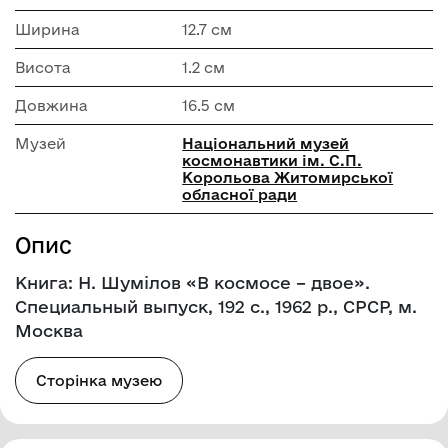
Ширина
12.7 см
Висота
1.2 см
Довжина
16.5 см
Музей
Національний музей
космонавтики ім. С.П.
Корольова Житомирської
обласної ради
Опис
Книга: Н. Шумілов «В космосе – двое».
Специальный выпуск, 192 с., 1962 р., СРСР, м.
Москва
Сторінка музею