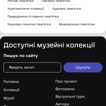
Речові пам'ятки
Писемні пам'ятки
Нумізматичні колекції
Художні пам'ятки
Природничо-історичні пам'ятки
Науково-технічні пам'ятки
Меморіальні пам'ятки
Доступні музейні колекції
Пошук по сайту
Про проєкт
Головна
Вікторини
Колекції
Віртуальні тури
Музеї
Автори