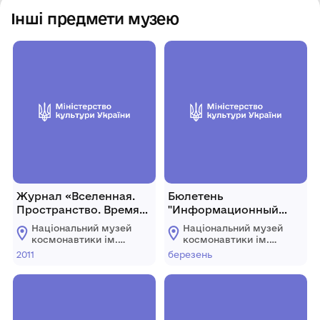
Інші предмети музею
Журнал «Вселенная.
Бюлетень
Пространство. Время»
"Информационный
№10 (88), 2011 р.,
выпуск" №9 (49), 5-11
Національний музей
Національний музей
Україна, К.
березня 2002 р.,
космонавтики ім.
космонавтики ім.
Україна, м. Київ, 40 с.
С.П. Корольова
С.П. Корольова
2011
березень
Житомирської
Житомирської
обласної ради
обласної ради