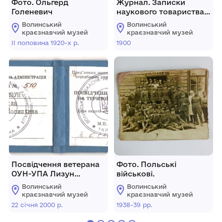
Фото. Ольгерд
Журнал. Записки
Голеневич
наукового товариства
імені Шевченка під
Волинський
Волинський
редакцією Михайла
краєзнавчий музей
краєзнавчий музей
Грушевського. Рік IX. Р.
ІІ половина 1920-х р.
1900
1900. К. V. Т. XXXVII
Посвідчення ветерана
Фото. Польські
ОУН-УПА Лизун
військові.
Неоніли Йосипівни
Волинський
Волинський
краєзнавчий музей
краєзнавчий музей
22 січня 2000 р.
1938-39 рр.