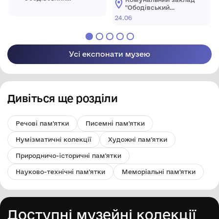
краєзнавчий музей"
"Ободівський
Ободівської
краєзнавчий музей"
24.06
сільської ради
Ободівської
сільської ради
Усі експонати музею
Дивіться ще розділи
Речові пам'ятки
Писемні пам'ятки
Нумізматичні колекції
Художні пам'ятки
Природничо-історичні пам'ятки
Науково-технічні пам'ятки
Меморіальні пам'ятки
Доступні музейні колекції