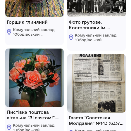
Горщик глиняний
Фото групове.
Колгоспники ім.
Комунальний заклад
Котовського в місті
"Ободівський
Комунальний заклад
Київ, 1964 р.
краєзнавчий музей"
"Ободівський
Ободівської
краєзнавчий музей"
сільської ради
Ободівської
сільської ради
Листівка поштова
вітальна "Зі святом!".
Газета "Советская
Друкарня "БМТ", Київ.
Молдавия" №143 (6337)
Комунальний заклад
від 24 червня 1966 року
"Ободівський
Комунальний заклад