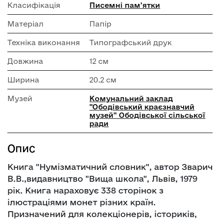
Класифікація
Писемні пам'ятки
Матеріал
Папір
Техніка виконання
Типографський друк
Довжина
12 см
Ширина
20.2 см
Музей
Комунальний заклад
"Ободівський краєзнавчий
музей" Ободівської сільської
ради
Опис
Книга "Нумізматичний словник", автор Зварич
В.В.,видавництво "Вища школа", Львів, 1979
рік. Книга нараховує 338 сторінок з
ілюстраціями монет різних країн.
Призначений для колекціонерів, істориків,