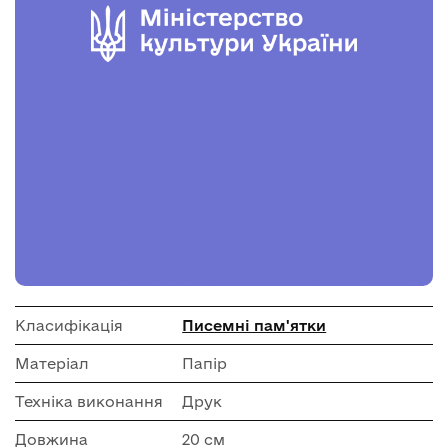
Класифікація
Писемні пам'ятки
Матеріал
Папір
Техніка виконання
Друк
Довжина
20 см