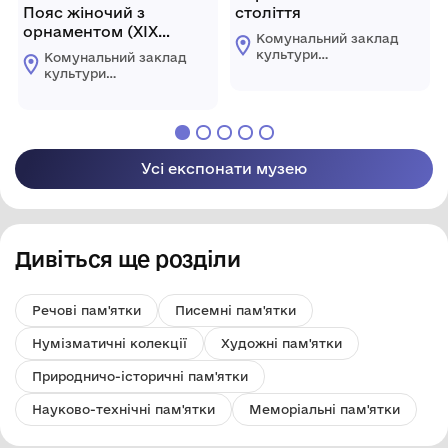
Пояс жіночий з
століття
орнаментом (ХІХ
Комунальний заклад
століття)
культури
Комунальний заклад
"Комплексний музей
культури
історії"
"Комплексний музей
Царичанської
історії"
селищної ради
Царичанської
селищної ради
Усі експонати музею
Дивіться ще розділи
Речові пам'ятки
Писемні пам'ятки
Нумізматичні колекції
Художні пам'ятки
Природничо-історичні пам'ятки
Науково-технічні пам'ятки
Меморіальні пам'ятки