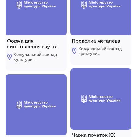
Форма для
Проколка металева
виготовлення взуття
Комунальний заклад
культури
Комунальний заклад
"Комплексний музей
культури
історії"
"Комплексний музей
Царичанської
історії"
селищної ради
Царичанської
селищної ради
Чарка початок ХХ