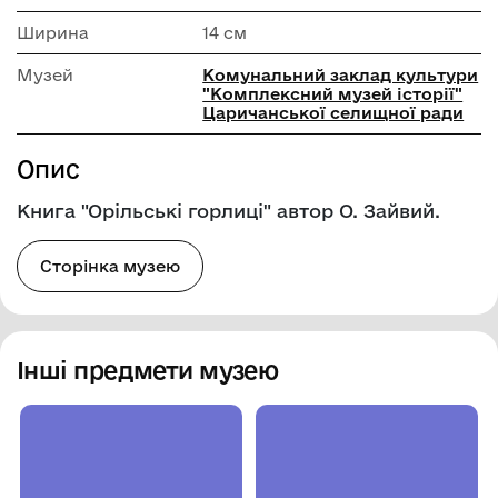
Ширина
14 см
Музей
Комунальний заклад культури
"Комплексний музей історії"
Царичанської селищної ради
Опис
Книга "Орільські горлиці" автор О. Зайвий.
Сторінка музею
Інші предмети музею