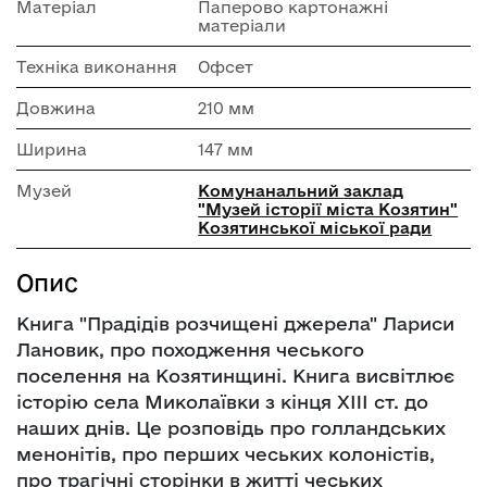
Матеріал
Паперово картонажні
матеріали
Техніка виконання
Офсет
Довжина
210 мм
Ширина
147 мм
Музей
Комунанальний заклад
"Музей історії міста Козятин"
Козятинської міської ради
Опис
Книга "Прадідів розчищені джерела" Лариси
Лановик, про походження чеського
поселення на Козятинщині. Книга висвітлює
історію села Миколаївки з кінця XIII cт. до
наших днів. Це розповідь про голландських
менонітів, про перших чеських колоністів,
про трагічні сторінки в житті чеських