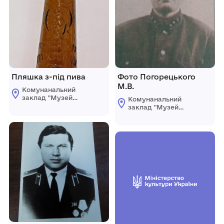
Пляшка з-під пива
Фото Погорецького
М.В.
Комунанальний
заклад "Музей
Комунанальний
історії міста
заклад "Музей
Козятин"
історії міста
Козятинської міської
Козятин"
ради
Козятинської міської
ради