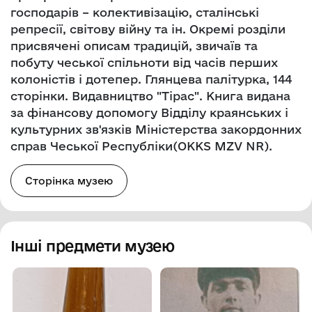
господарів – колективізацію, сталінські
репресії, світову війну та ін. Окремі розділи
присвячені описам традицій, звичаїв та
побуту чеської спільноти від часів перших
колоністів і дотепер. Глянцева палітурка, 144
сторінки. Видавництво "Тірас". Книга видана
за фінансову допомогу Відділу краянських і
культурних зв'язків Міністерства закордонних
справ Чеської Республіки(OKKS MZV NR).
Сторінка музею
Інші предмети музею