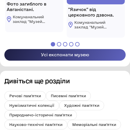
Фото загиблого в
Авганістані.
"Язичок" від
церковного дзвона.
Комунанальний
заклад "Музей
Комунанальний
історії міста
заклад "Музей
Козятин"
історії міста
Козятинської міської
Козятин"
ради
Козятинської міської
ради
Усі експонати музею
Дивіться ще розділи
Речові пам'ятки
Писемні пам'ятки
Нумізматичні колекції
Художні пам'ятки
Природничо-історичні пам'ятки
Науково-технічні пам'ятки
Меморіальні пам'ятки