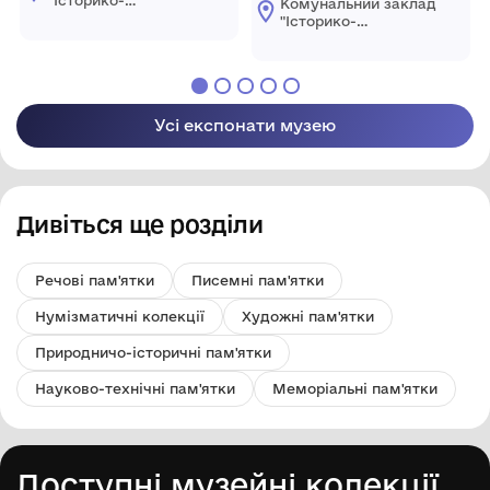
Комунальний заклад
краєзнавчий музей
"Історико-
Ширяївської
краєзнавчий музей
селищної ради"
Ширяївської
Березівського
селищної ради"
району Одеської
Березівського
області
району Одеської
Усі експонати музею
області
Дивіться ще розділи
Речові пам'ятки
Писемні пам'ятки
Нумізматичні колекції
Художні пам'ятки
Природничо-історичні пам'ятки
Науково-технічні пам'ятки
Меморіальні пам'ятки
Доступні музейні колекції