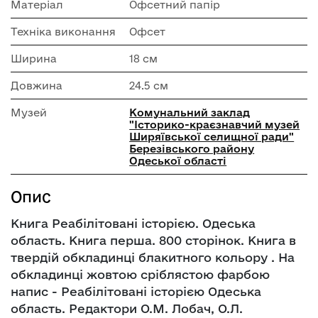
Матеріал
Офсетний папір
Техніка виконання
Офсет
Ширина
18 см
Довжина
24.5 см
Музей
Комунальний заклад
"Історико-краєзнавчий музей
Ширяївської селищної ради"
Березівського району
Одеської області
Опис
Книга Реабілітовані історією. Одеська
область. Книга перша. 800 сторінок. Книга в
твердій обкладинці блакитного кольору . На
обкладинці жовтою сріблястою фарбою
напис - Реабілітовані історією Одеська
область. Редактори О.М. Лобач, О.Л.