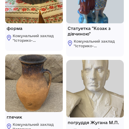
форма
Статуетка "Козак з
дівчиною"
Комунальний заклад
"Історико-
Комунальний заклад
краєзнавчий музей
"Історико-
Ширяївської
краєзнавчий музей
селищної ради"
Ширяївської
Березівського
селищної ради"
району Одеської
Березівського
області
району Одеської
області
глечик
погруддя Жугана М.П.
Комунальний заклад
"Історико-