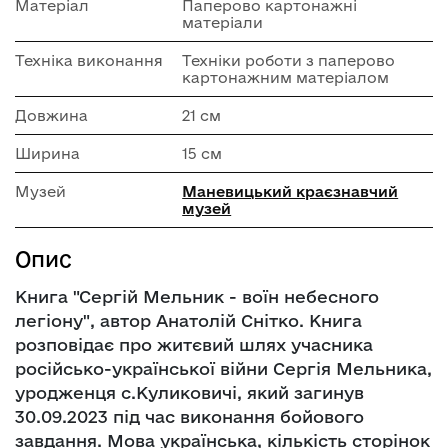
Матеріал
Паперово картонажні
матеріали
Техніка виконання
Техніки роботи з паперово
картонажним матеріалом
Довжина
21 см
Ширина
15 см
Музей
Маневицький краєзнавчий
музей
Опис
Книга "Сергій Мельник - воїн небесного
легіону", автор Анатолій Снітко. Книга
розповідає про житєвий шлях учасника
російсько-української війни Сергія Мельника,
уродженця с.Куликовичі, який загинув
30.09.2023 під час виконання бойового
завдання. Мова українська, кількість сторінок