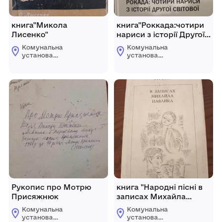
книга"Микола
книга"Роккада:чотири
Лисенко"
нариси з історії Другої
Світової"
Комунальна
Комунальна
установа
установа
"Погребищенський
"Погребищенський
краєзнавчий музей
краєзнавчий музей
ім.Н.А.Присяжнюк"
ім.Н.А.Присяжнюк"
Рукопис про Мотрю
книга "Народні пісні в
Присяжнюк
записах Михайла
Павлика"
Комунальна
Комунальна
установа
установа