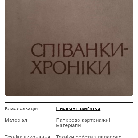
Класифікація
Писемні пам'ятки
Матеріал
Паперово картонажні
матеріали
Техніка виконання
Техніки роботи з паперово