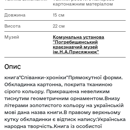
картонажним матеріалом
Довжина
15 см
Висота
22 см
Музей
Комунальна установа
"Погребищенський
краєзнавчий музей
ім.Н.А.Присяжнюк"
Опис
книга"Співанки-хроніки"Прямокутної форми.
Обкладинка картонна, покрита тканиною
сірого кольору. Прикрашена невеликим
тиснутим геометричним орнаментом.Внизу
літерами золотистого кольору на українській
мові дана назва книги.В правому верхньому
кутку обкладинки є відтиск напису:Українська
народна творчість.Книга із особистої