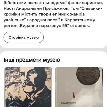
бібліотеки всесвітньовідомої фольклористки,
Насті Андріанівни Присяжнюк. Том "Співанки-
хроніки містить твори епічних жанрів
укаїнської народної поезії в Карпатському
регіоні.Видання нараховує 557 сторінок.
Сторінка музею
Інші предмети музею