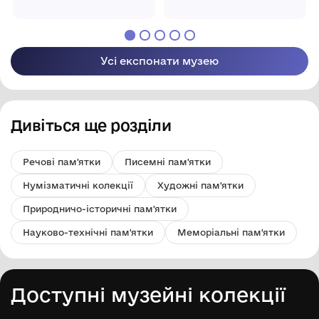
"Погребищенський
"Погребищенський
краєзнавчий музей
краєзнавчий музей
ім.Н.А.Присяжнюк"
ім.Н.А.Присяжнюк"
Усі експонати музею
Дивіться ще розділи
Речові пам'ятки
Писемні пам'ятки
Нумізматичні колекції
Художні пам'ятки
Природничо-історичні пам'ятки
Науково-технічні пам'ятки
Меморіальні пам'ятки
Доступні музейні колекції