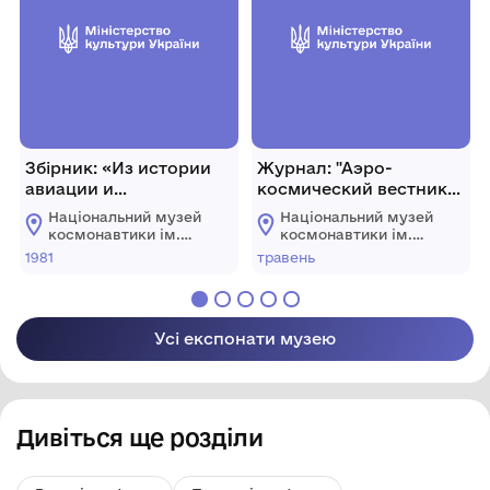
Збірник: «Из истории
Журнал: "Аэро-
авиации и
космический вестник"
космонавтики»
№20 (109), 20-26 травня
Національний музей
Національний музей
2003 р., Україна, м. Київ,
космонавтики ім.
космонавтики ім.
48 с.
С.П. Корольова
С.П. Корольова
1981
травень
Житомирської
Житомирської
обласної ради
обласної ради
Усі експонати музею
Дивіться ще розділи