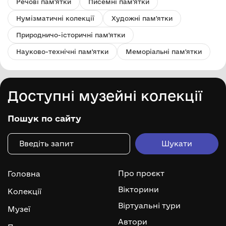
Речові пам'ятки
Писемні пам'ятки
Нумізматичні колекції
Художні пам'ятки
Природничо-історичні пам'ятки
Науково-технічні пам'ятки
Меморіальні пам'ятки
Доступні музейні колекції
Пошук по сайту
Про проєкт
Головна
Вікторини
Колекції
Віртуальні тури
Музеї
Автори