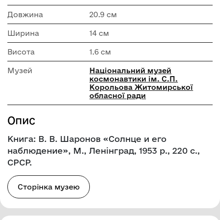
Довжина
20.9 см
Ширина
14 см
Висота
1.6 см
Музей
Національний музей
космонавтики ім. С.П.
Корольова Житомирської
обласної ради
Опис
Книга: В. В. Шаронов «Солнце и его
наблюдение», М., Ленінград, 1953 р., 220 с.,
СРСР.
Сторінка музею