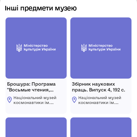
Інші предмети музею
Брошура: Програма
Збірник наукових
"Восьмые чтения,
праць. Випуск 4, 192 с.
посвященные
Національний музей
Національний музей
разработке научного
космонавтики ім.
космонавтики ім.
наследия и развитию
С.П. Корольова
С.П. Корольова
Житомирської
Житомирської
идей К. Э.
обласної ради
обласної ради
Циолковского", 1973р.,
32 с.