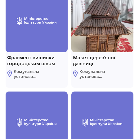
Фрагмент вишивки
Макет дерев'яної
городоцьким швом
дзвіниці
Комунальна
Комунальна
установа
установа
«Городоцький
«Городоцький
історико-
історико-
краєзнавчий музей»
краєзнавчий музей»
Городоцької міської
Городоцької міської
ради Львівської
ради Львівської
області
області