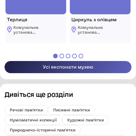
Терлиця
Циркуль з олівцем
Комунальна
Комунальна
установа
установа
«Городоцький
«Городоцький
історико-
історико-
краєзнавчий музей»
краєзнавчий музей»
Городоцької міської
Городоцької міської
ради Львівської
ради Львівської
області
області
Усі експонати музею
Дивіться ще розділи
Речові пам'ятки
Писемні пам'ятки
Нумізматичні колекції
Художні пам'ятки
Природничо-історичні пам'ятки