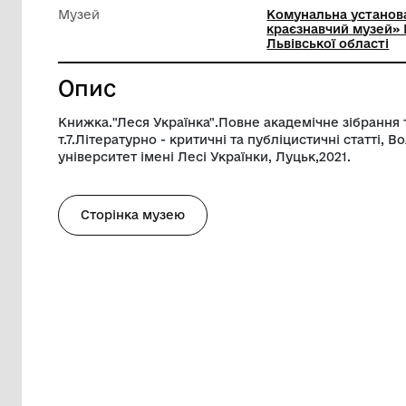
Техніка виконання
Техніки
матеріа
Висота
22 см
Музей
Комунал
краєзнав
Львівськ
Опис
Книжка."Леся Українка".Повне академічн
т.7.Літературно - критичні та публіцист
університет імені Лесі Українки, Луцьк,2
Сторінка музею