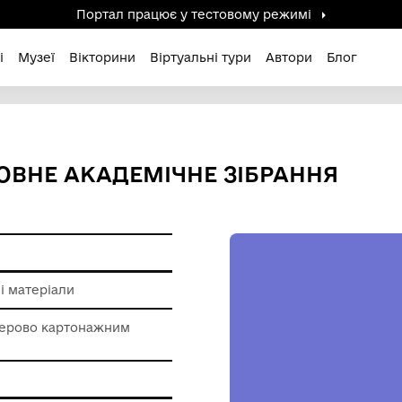
Портал працює у тестов
дені / Зниклі
Музеї
Вікторини
Віртуальні ту
НКА".ПОВНЕ АКАДЕМІЧНЕ З
 пам'ятки
о картонажні матеріали