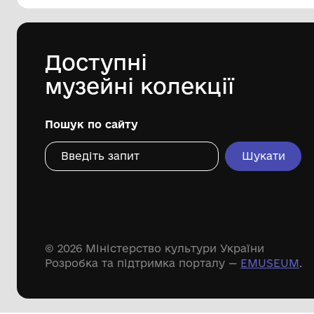
Комунальна установа «Городоцький
історико-краєзнавчий музей»
Городоцької міської ради Львівської
області
Дивіться ще розді
Речові пам'ятки
Писемні пам'ятки
Меморіальні пам'ятки