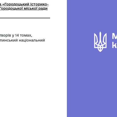
 роботи з паперово картонажним
лом
ьна установа «Городоцький історико-
чий музей» Городоцької міської ради
ої області
е зібрання творів у 14 томах,
ичні статті, Волинський національний
021.