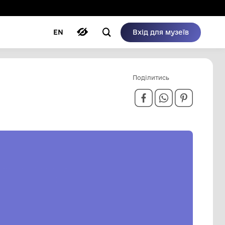
ому режимі
ри
Автори
Блог
EN
ІБРАННЯ