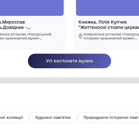
Книжка.Мирослав
Кн
Горбаль.Довідник -
"Ж