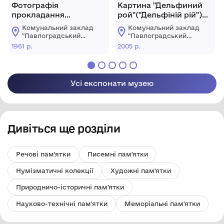
Фотографія
Картина "Дельфиний
прокладання
рой"("Дельфіній рій")
каналізації по вул.
Стукалов Геннадій
Комунальний заклад
Комунальний заклад
Леніна
Леонідович (Ейс
"Павлоградський
"Павлоградський
Астерна - псевдонім)
історико-
історико-
1961 р.
2005 р.
краєзнавчий музей"
краєзнавчий музей"
Павлоградської
Павлоградської
міської ради
міської ради
Усі експонати музею
Дивіться ще розділи
Речові пам'ятки
Писемні пам'ятки
Нумізматичні колекції
Художні пам'ятки
Природничо-історичні пам'ятки
Науково-технічні пам'ятки
Меморіальні пам'ятки