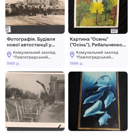
Фотографія. Будівля
Картина "Осень"
нової автостанції у
("Осінь"), Рибальченко
місті Павлограді по
Олена Павлівна
Комунальний заклад
Комунальний заклад
вулиці Полтавській
"Павлоградський
"Павлоградський
історико-
історико-
1965 р.
1998 р.
краєзнавчий музей"
краєзнавчий музей"
Павлоградської
Павлоградської
міської ради
міської ради