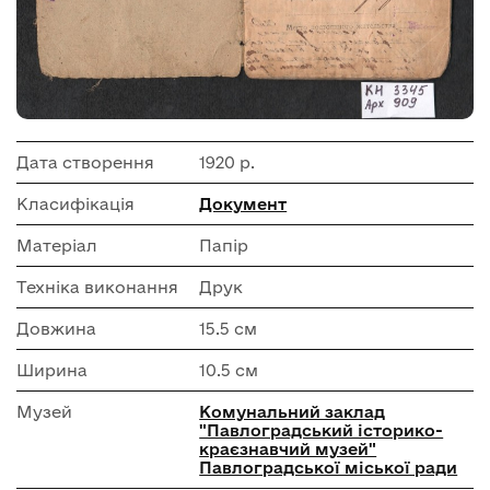
Дата створення
1920 р.
Класифікація
Документ
Матеріал
Папір
Техніка виконання
Друк
Довжина
15.5 см
Ширина
10.5 см
Музей
Комунальний заклад
"Павлоградський історико-
краєзнавчий музей"
Павлоградської міської ради