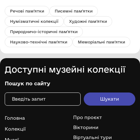
Речові пам'ятки
Писемні пам'ятки
Нумізматичні колекції
Художні пам'ятки
Природничо-історичні пам'ятки
Науково-технічні пам'ятки
Меморіальні пам'ятки
Доступні музейні колекції
Пошук по сайту
Про проєкт
Головна
Вікторини
Колекції
Віртуальні тури
Музеї