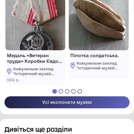
Медаль «Ветеран
Пілотка солдатська.
труда» Коробки Євдокії
Комунальни заклад
Миколаївни.
"Історичний музей
Комунальни заклад
імені Василя
"Історичний музей
Порика"
імені Василя
1974 р.
Хмільницької
Порика"
міської ради
Хмільницької
міської ради
Усі експонати музею
Дивіться ще розділи