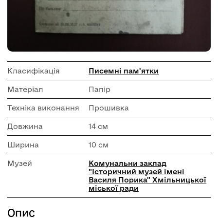
Класифікація
Писемні пам'ятки
Матеріал
Папір
Техніка виконання
Прошивка
Довжина
14 см
Ширина
10 см
Музей
Комунальни заклад
"Історичний музей імені
Василя Порика" Хмільницької
міської ради
Опис