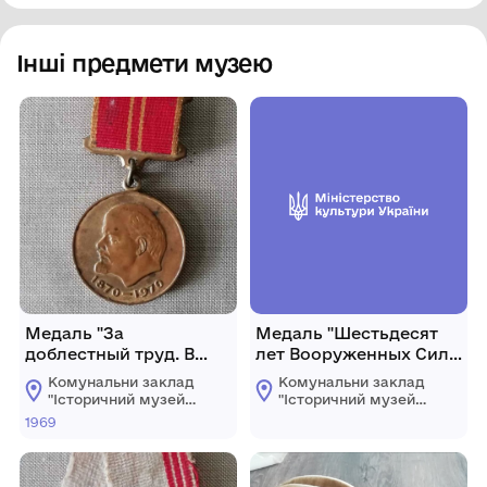
Інші предмети музею
Медаль "За
Медаль "Шестьдесят
доблестный труд. В
лет Вооруженных Сил
ознаменование 100-
СССР" Мельника У. А.
Комунальни заклад
Комунальни заклад
летия со дня рождения
"Історичний музей
"Історичний музей
В. И. Ленина" Кушніра
імені Василя
імені Василя
1969
Порика"
Порика"
Т. А.
Хмільницької
Хмільницької
міської ради
міської ради