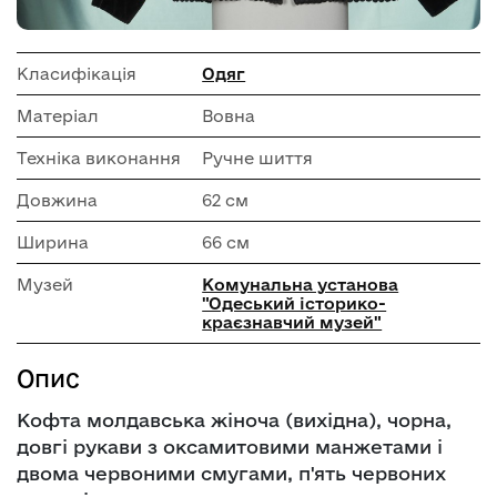
Класифікація
Одяг
Матеріал
Вовна
Техніка виконання
Ручне шиття
Довжина
62 см
Ширина
66 см
Музей
Комунальна установа
"Одеський історико-
краєзнавчий музей"
Опис
Кофта молдавська жіноча (вихідна), чорна,
довгі рукави з оксамитовими манжетами і
двома червоними смугами, п'ять червоних