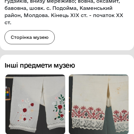
гудзиків, внизу мереживо; вовна, оксамит,
бавовна, шовк. с. Подойма, Каменський
район, Молдова. Кінець XIX ст. - початок XX
ст.
Сторінка музею
Інші предмети музею