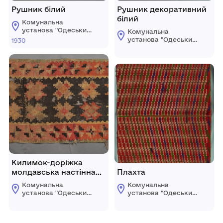
Рушник білий
Рушник декоративний
білий
Комунальна
установа "Одеський
Комунальна
історико-
установа "Одеський
1930
краєзнавчий музей"
історико-
краєзнавчий музей"
Килимок-доріжка
молдавська настінна
Плахта
"Перітар"
Комунальна
Комунальна
установа "Одеський
установа "Одеський
історико-
історико-
краєзнавчий музей"
краєзнавчий музей"