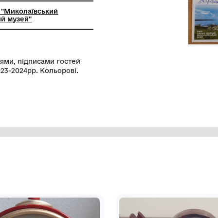
ьний заклад "Миколаївський
й краєзнавчий музей"
, спецгасіннями, підписами гостей
и. Україна, 2023-2024рр. Кольорові.