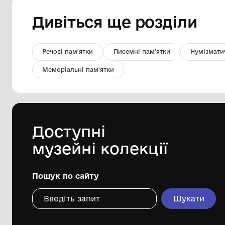
Картка
Комунальний заклад "Миколаївський
обласний краєзнавчий музей"
1933р.
Дивіться ще розді