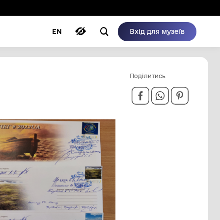
ому режимі
ри
Автори
Блог
EN