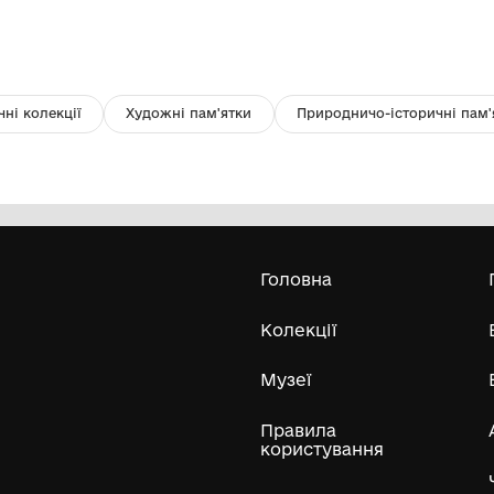
Годинник-будильник настільний
Г
"Витязь"
К
Комунальний заклад "Миколаївський
обласний краєзнавчий музей"
60-70-ті рр. ХХ ст.
70-
Усі експонати м
ли