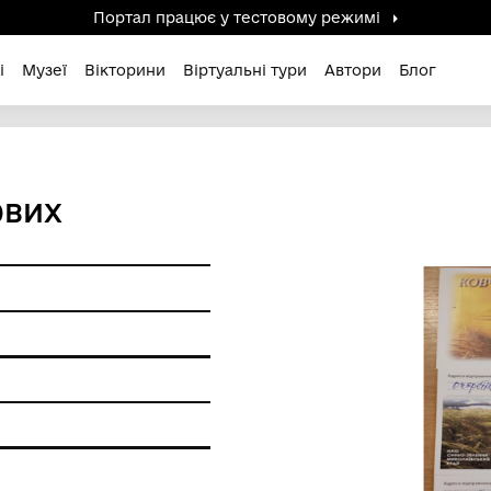
Портал працює у тестов
дені / Зниклі
Музеї
Вікторини
Віртуальні ту
 ПОШТОВИХ
4рр.