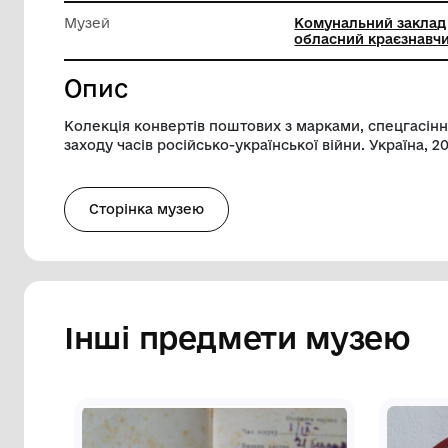
Довжина
22 см
Ширина
11 см
Музей
Комунал
обласни
Опис
Колекція конвертів поштових з марками
заходу часів російсько-української війн
Сторінка музею