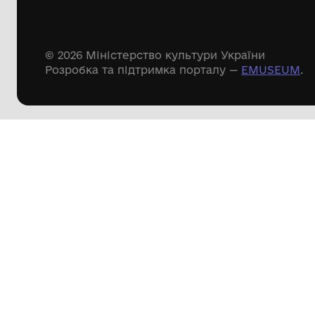
Речові пам'ятки
Писемні пам'ятки
Меморіальні пам'ятки
Доступні
музейні колекції
Пошук по сайту