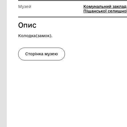
Довжина
6 см
Ширина
4 см
Музей
Комунал
Піщансь
Опис
Колодка(замок).
Сторінка музею