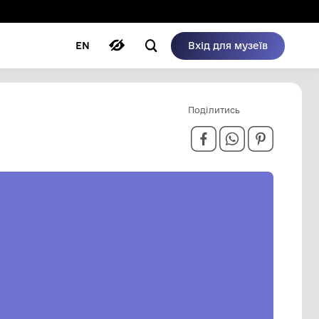
ому режимі
ри
Автори
Блог
EN