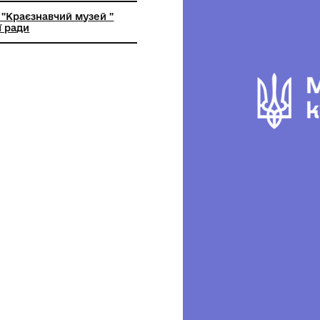
ьний заклад "Краєзнавчий музей "
кої селищної ради