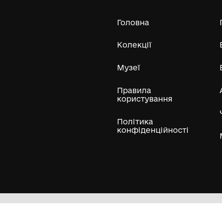
Усі експонати м
ли
Нумізматичні колекції
Художні пам'ятки