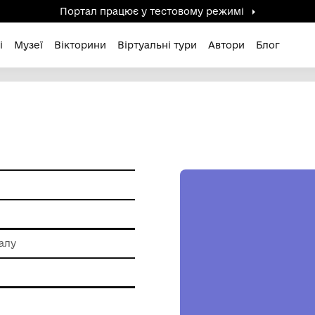
Портал працює у тестов
дені / Зниклі
Музеї
Вікторини
Віртуальні ту
ам'ятки
 обробки металу