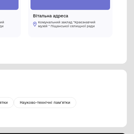
орщик
Вітальна
Комунальний заклад "Краєзнавчий
Комуналь
музей " Піщанської селищної ради
музей " 