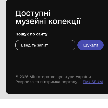
Дивіться ще розді
Речові пам'ятки
Писемні пам'ятки
Меморіальні пам'ятки