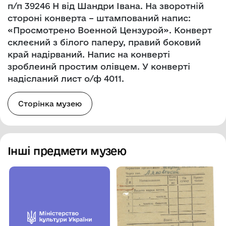
п/п 39246 Н від Шандри Івана. На зворотній
стороні конверта – штампований напис:
«Просмотрено Военной Цензурой». Конверт
склеєний з білого паперу, правий боковий
край надірваний. Напис на конверті
зроблеинй простим олівцем. У конверті
надісланий лист о/ф 4011.
Сторінка музею
Інші предмети музею