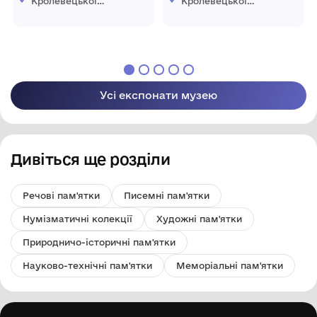
Кролевецької
Кролевецької
міської ради
міської ради
Усі експонати музею
Дивіться ще розділи
Речові пам'ятки
Писемні пам'ятки
Нумізматичні колекції
Художні пам'ятки
Природничо-історичні пам'ятки
Науково-технічні пам'ятки
Меморіальні пам'ятки