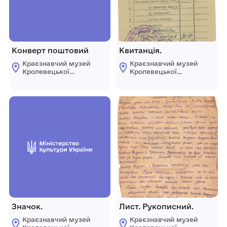
Конверт поштовий
Квитанція.
Краєзнавчий музей
Краєзнавчий музей
Кролевецької
Кролевецької
міської ради
міської ради
Значок.
Лист. Рукописний.
Краєзнавчий музей
Краєзнавчий музей