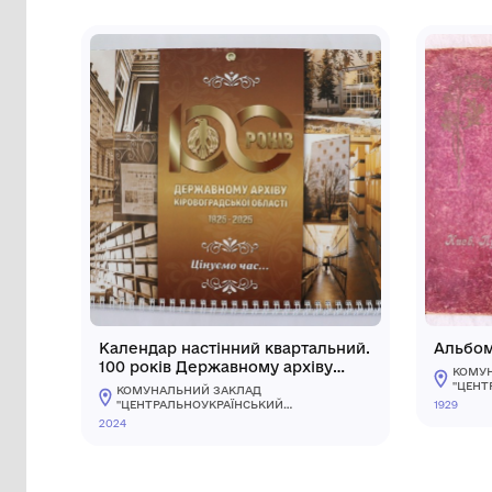
Сторінка музею
Інші предмети му