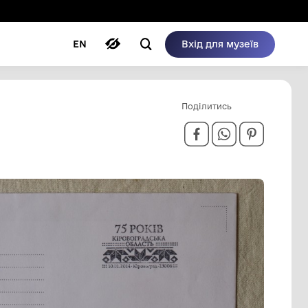
ому режимі
ри
Автори
Блог
EN
ГРАДСЬКІЙ