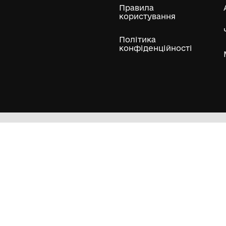
ли
Нумізматичні колекції
Художні пам'ятки
Гол
Кол
Муз