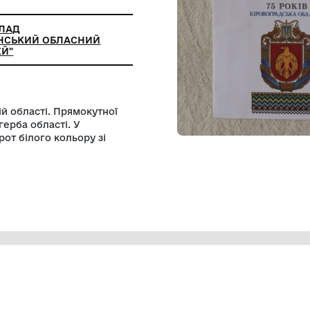
ЛЬНИЙ ЗАКЛАД
АЛЬНОУКРАЇНСЬКИЙ ОБЛАСНИЙ
АВЧИЙ МУЗЕЙ"
ровоградській області. Прямокутної
браженням герба області. У
шення. Зворот білого кольору зі