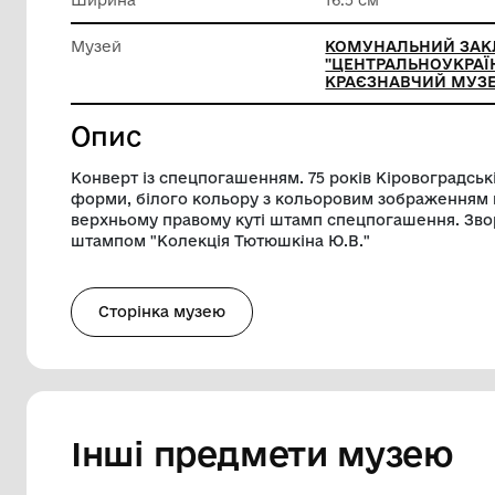
Техніка виконання
Друк
Довжина
11.7 см
Ширина
16.5 см
Музей
КОМУНА
"ЦЕНТР
КРАЄЗН
Опис
Конверт із спецпогашенням. 75 років Кі
форми, білого кольору з кольоровим зо
верхньому правому куті штамп спецпога
штампом "Колекція Тютюшкіна Ю.В."