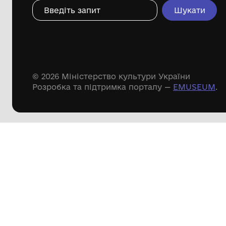
Дивіться ще розді
Речові пам'ятки
Писемні пам'ятки
Меморіальні пам'ятки
Доступні
музейні колекції
Пошук по сайту