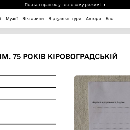
Портал працює у тестов
дені / Зниклі
Музеї
Вікторини
Віртуальні ту
ШЕННЯМ. 75 РОКІВ КІРОВО