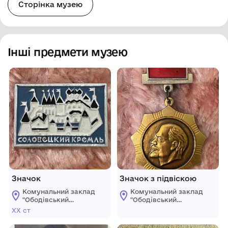
Сторінка музею
Інші предмети музею
Значок
Значок з підвіскою
Комунальний заклад
Комунальний заклад
"Ободівський
"Ободівський
краєзнавчий музей"
краєзнавчий музей"
ХХ ст
Ободівської
Ободівської
сільської ради
сільської ради