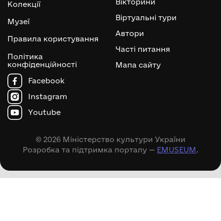
Вікторини
Колекції
Віртуальні тури
Музеї
Автори
Правила користування
Часті питання
Політика
конфіденційності
Мапа сайту
Facebook
Instagram
Youtube
© 2026 Міністерство культури України
Розробка та підтримка порталу —
EMUSEUM
.