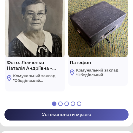
Фото. Левченко
Патефон
Наталія Андріївна -
Комунальний заклад
піонервожата
"Ободівський
Комунальний заклад
Бесарабської
краєзнавчий музей"
"Ободівський
Ободівської
сільськогосподарської
краєзнавчий музей"
сільської ради
Ободівської
комуни в с. Ободівка,
сільської ради
Вінницької обл., 1987 рік
Усі експонати музею