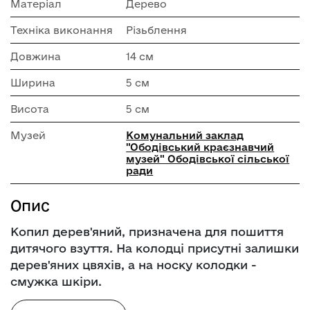
Матеріал
Дерево
Техніка виконання
Різьблення
Довжина
14 см
Ширина
5 см
Висота
5 см
Музей
Комунальний заклад
"Ободівський краєзнавчий
музей" Ободівської сільської
ради
Опис
Копил дерев'яний, призначена для пошиття
дитячого взуття. На колодці присутні залишки
дерев'яних цвяхів, а на носку колодки -
смужка шкіри.