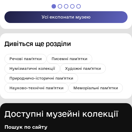
району Одеської
Березівського
області
району Одеської
області
Усі експонати музею
Дивіться ще розділи
Речові пам'ятки
Писемні пам'ятки
Нумізматичні колекції
Художні пам'ятки
Природничо-історичні пам'ятки
Науково-технічні пам'ятки
Меморіальні пам'ятки
Доступні музейні колекції
Пошук по сайту