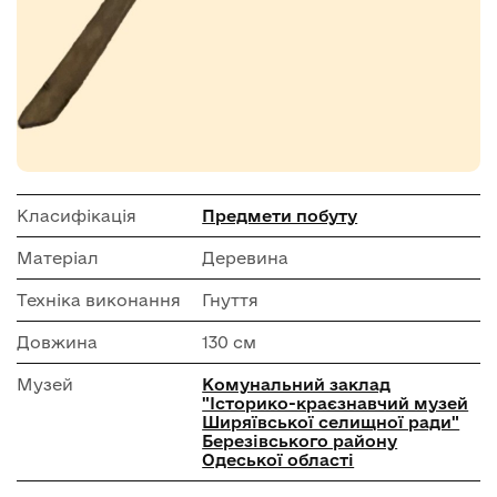
Класифікація
Предмети побуту
Матеріал
Деревина
Техніка виконання
Гнуття
Довжина
130 см
Музей
Комунальний заклад
"Історико-краєзнавчий музей
Ширяївської селищної ради"
Березівського району
Одеської області