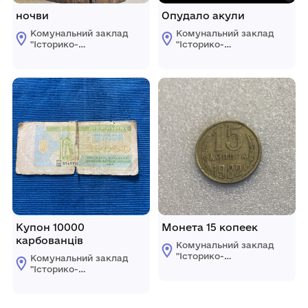
ночви
Опудало акули
Комунальний заклад
Комунальний заклад
"Історико-
"Історико-
краєзнавчий музей
краєзнавчий музей
Ширяївської
Ширяївської
селищної ради"
селищної ради"
Березівського
Березівського
району Одеської
району Одеської
області
області
Купон 10000
Монета 15 копеек
карбованців
Комунальний заклад
"Історико-
Комунальний заклад
краєзнавчий музей
"Історико-
Ширяївської
краєзнавчий музей
селищної ради"
Ширяївської
Березівського
селищної ради"