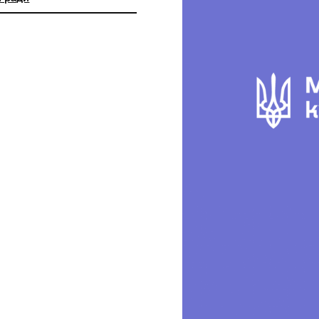
ьний заклад "Краєзнавчий музей "
кої селищної ради