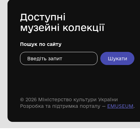
Дивіться ще розді
Речові пам'ятки
Писемні пам'ятки
Меморіальні пам'ятки