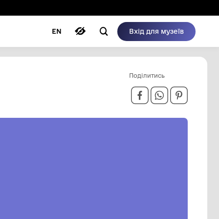
ому режимі
ри
Автори
Блог
EN