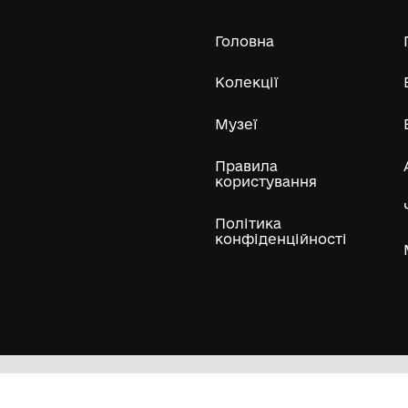
Усі експонати м
ли
Нумізматичні колекції
Художні пам'ятки