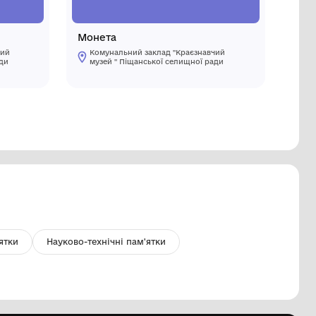
льбом
Монета
Комунальний заклад "Краєзнавчий
Комуналь
музей " Піщанської селищної ради
музей " 