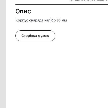
Висота
43 см
Музей
Комунал
Піщансь
Опис
Корпус снаряда калібр 85 мм
Сторінка музею