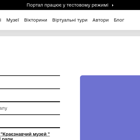
Портал працює у тестов
дені / Зниклі
Музеї
Вікторини
Віртуальні ту
ам'ятки
 обробки металу