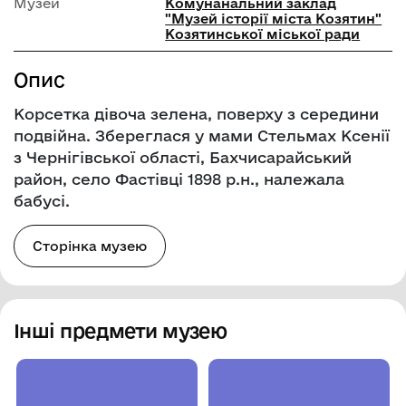
Музей
Комунанальний заклад
"Музей історії міста Козятин"
Козятинської міської ради
Опис
Корсетка дівоча зелена, поверху з середини
подвійна. Збереглася у мами Стельмах Ксенії
з Чернігівської області, Бахчисарайський
район, село Фастівці 1898 р.н., належала
бабусі.
Сторінка музею
Інші предмети музею