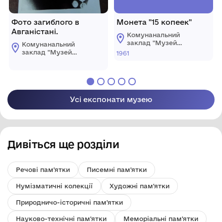
Фото загиблого в
Монета "15 копеек"
Авганістані.
Комунанальний
заклад "Музей
Комунанальний
історії міста
заклад "Музей
1961
Козятин"
історії міста
Козятинської міської
Козятин"
ради
Козятинської міської
ради
Усі експонати музею
Дивіться ще розділи
Речові пам'ятки
Писемні пам'ятки
Нумізматичні колекції
Художні пам'ятки
Природничо-історичні пам'ятки
Науково-технічні пам'ятки
Меморіальні пам'ятки