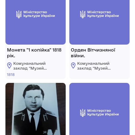
Монета "1 копійка" 1818
Орден Вітчизняної
рік.
війни.
Комунанальний
Комунанальний
заклад "Музей
заклад "Музей
історії міста
історії міста
1818
Козятин"
Козятин"
Козятинської міської
Козятинської міської
ради
ради