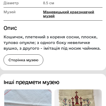
Діаметр
8.5 см
Музей
Маневицький краєзнавчий
музей
Опис
Кошичок, плетений з кореня сосни, плоске,
тулово опукле; з одного боку невеличке
вушко, з другого - імітація під носик чайника.
Сторінка музею
Інші предмети музею