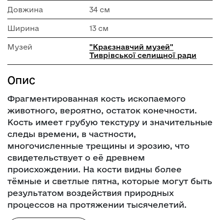
Довжина
34 см
Ширина
13 см
Музей
"Краєзнавчий музей"
Тиврівської селищної ради
Опис
Фрагментированная кость ископаемого
животного, вероятно, остаток конечности.
Кость имеет грубую текстуру и значительные
следы времени, в частности,
многочисленные трещины и эрозию, что
свидетельствует о её древнем
происхождении. На кости видны более
тёмные и светлые пятна, которые могут быть
результатом воздействия природных
процессов на протяжении тысячелетий.