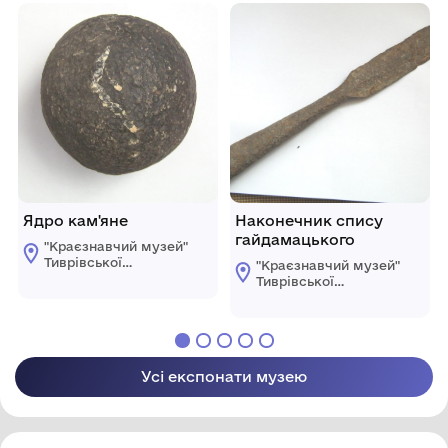
Ядро кам'яне
Наконечник спису
гайдамацького
"Краєзнавчий музей"
Тиврівської
"Краєзнавчий музей"
селищної ради
Тиврівської
селищної ради
Усі експонати музею