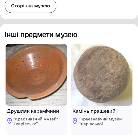
Сторінка музею
Інші предмети музею
Друшляк керамічний
Камінь пращевий
"Краєзнавчий музей"
"Краєзнавчий музей"
Тиврівської
Тиврівської
селищної ради
селищної ради