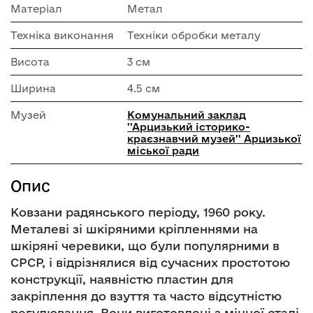
Матеріал
Метал
Техніка виконання
Техніки обробки металу
Висота
3 см
Ширина
4.5 см
Музей
Комунальний заклад
''Арцизький історико-
краєзнавчий музей'' Арцизької
міської ради
Опис
Ковзани радянського періоду, 1960 року.
Металеві зі шкіряними кріпленнями на
шкіряні черевики, що були популярними в
СРСР, і відрізнялися від сучасних простотою
конструкції, наявністю пластин для
закріплення до взуття та часто відсутністю
регулювання. Вони виготовлені з міцної сталі,