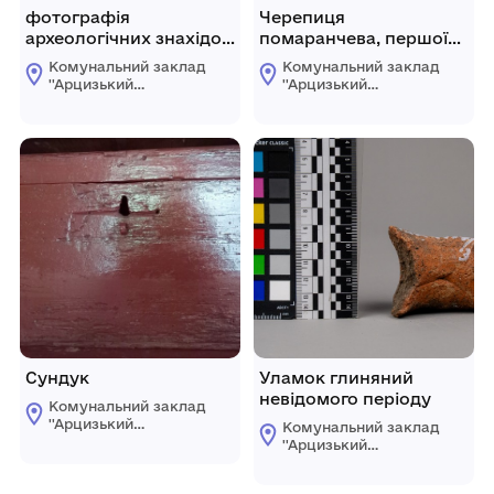
фотографія
Черепиця
археологічних знахідок
помаранчева, першої
з кургану
половини ХХ ст
Комунальний заклад
Комунальний заклад
''Арцизький
''Арцизький
історико-
історико-
краєзнавчий музей''
краєзнавчий музей''
Арцизької міської
Арцизької міської
ради
ради
Сундук
Уламок глиняний
невідомого періоду
Комунальний заклад
''Арцизький
Комунальний заклад
історико-
''Арцизький
краєзнавчий музей''
історико-
Арцизької міської
краєзнавчий музей''
ради