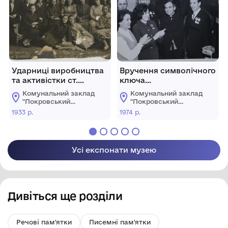
Ударниці виробництва
Вручення символічного
та активістки ст.
ключа
Гришине.
експлуатаційникам
Комунальний заклад
Комунальний заклад
шахти
"Покровський
"Покровський
"Красноармійська-
історичний музей"
історичний музей"
1933 р.
1974 р.
Капітальна" (імені
Стаханова)
виробничого
об'єднання
Усі експонати музею
"Красноармійськвугілля"
шахтобудівельниками
шахтоуправління № 12
треста
Дивіться ще розділи
"Красноармійськшахтобуд
Речові пам'ятки
Писемні пам'ятки