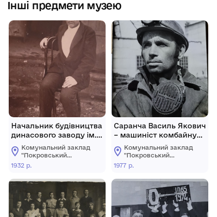
Інші предмети музею
Начальник будівництва
Саранча Василь Якович
динасового заводу ім.
– машиніст комбайну
Дзержинського тов.
дільниці № 3 шахти ім.
Комунальний заклад
Комунальний заклад
Васильєв.
Димитрова
"Покровський
"Покровський
виробничого
історичний музей"
історичний музей"
1932 р.
1977 р.
об'єднання
"Красноармійськвугілля",
представник
шахтарської династії.