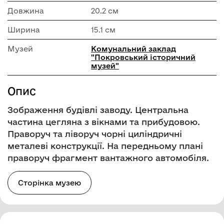
Довжина
20.2 см
Ширина
15.1 см
Музей
Комунальний заклад
"Покровський історичний
музей"
Опис
Зображення будівлі заводу. Центральна
частина цегляна з вікнами та прибудовою.
Праворуч та ліворуч чорні циліндричні
металеві конструкції. На передньому плані
праворуч фрагмент вантажного автомобіля.
Сторінка музею