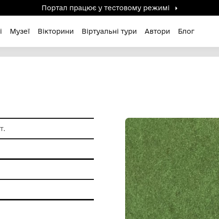
Портал працює у тестов
дені / Зниклі
Музеї
Вікторини
Віртуальні ту
. - поч. ХХІ ст.
ам'ятки