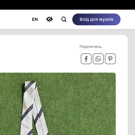
ому режимі
ри
Автори
Блог
EN