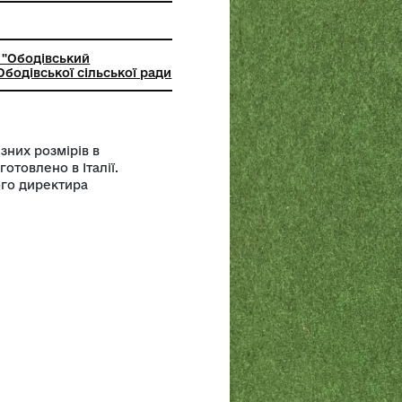
ьний заклад "Ободівський
чий музей" Ободівської сільської ради
ну смужку різних розмірів в
Краватку виготовлено в Італії.
а - колишнього директира