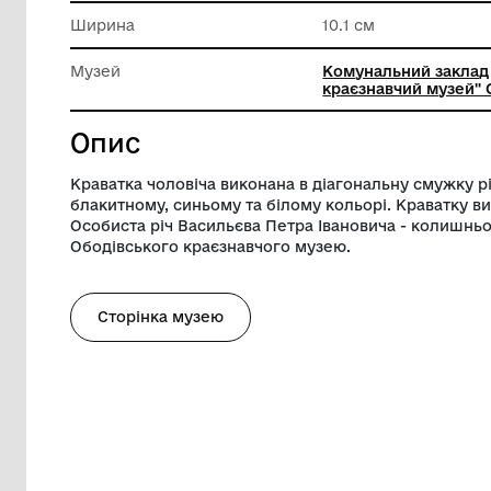
Техніка виконання
Шиття
Довжина
151 см
Ширина
10.1 см
Музей
Комунал
краєзнав
Опис
Краватка чоловіча виконана в діагональ
блакитному, синьому та білому кольорі. 
Особиста річ Васильєва Петра Іванович
Ободівського краєзнавчого музею.