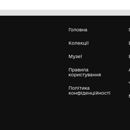
Грамота колективу молочно-
Шт
товарної ферми колгоспу ім.
Котовського
Комунальний заклад "Ободівський
краєзнавчий музей" Ободівської
сільської ради
Усі експонати м
ли
Нумізматичні колекції
Художні пам'ятки