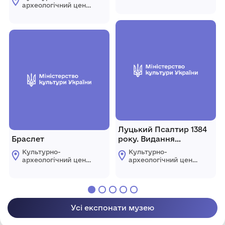
Випуск 7.
"Пересопниця"
археологічний центр
Рівненської обласної
"Пересопниця"
ради
Рівненської обласної
ради
Луцький Псалтир 1384
Браслет
року. Видання
факсимільного типу
Культурно-
Культурно-
археологічний центр
археологічний центр
"Пересопниця"
"Пересопниця"
Рівненської обласної
Рівненської обласної
ради
ради
Усі експонати музею