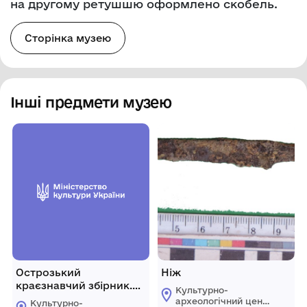
на другому ретушшю оформлено скобель.
Сторінка музею
Інші предмети музею
Острозький
Ніж
краєзнавчий збірник.
Культурно-
Наукове видання.
археологічний центр
Культурно-