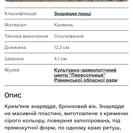
Класифікація
Знаряддя праці
Матеріал
Кремінь
Техніка виконання
Сколювання
Довжина
12.3 см
Ширина
4.1 см
Музей
Культурно-археологічний
центр "Пересопниця"
Рівненської обласної ради
Опис
Крем’яне знаряддя, бронзовий вік. Знаряддя
на масивній пластині, виготовлене з кременю
сірого кольору, поверхня заполірована, під
прямокутної форм, по одному краю ретуш,