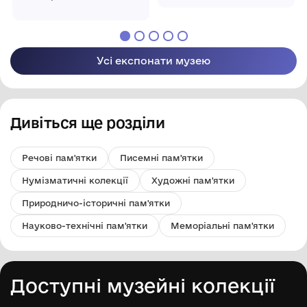
краєзнавчий музей
підписом від автора В.
поведінку. 8 червня
міський
імені Миколи
краєзнавчий музей
П. Яроша .
1938 р.
Смоленчука"
імені Миколи
Видавництво
Бобринецької
Смоленчука"
Дніпропетровськ
міської ради
Бобринецької
"Промінь" 1990р.
Усі експонати музею
міської ради
Путівник
Дивіться ще розділи
Речові пам'ятки
Писемні пам'ятки
Нумізматичні колекції
Художні пам'ятки
Природничо-історичні пам'ятки
Науково-технічні пам'ятки
Меморіальні пам'ятки
Доступні музейні колекції