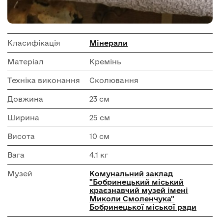
Класифікація
Мінерали
Матеріал
Кремінь
Техніка виконання
Сколювання
Довжина
23 см
Ширина
25 см
Висота
10 см
Вага
4.1 кг
Музей
Комунальний заклад
"Бобринецький міський
краєзнавчий музей імені
Миколи Смоленчука"
Бобринецької міської ради