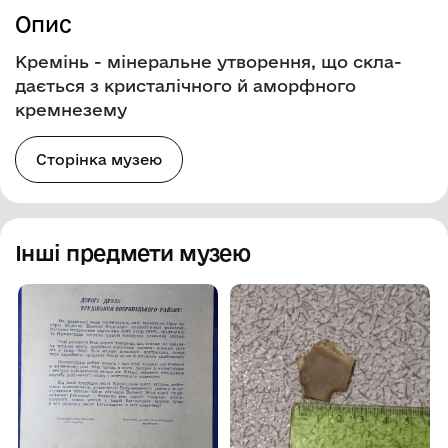
Опис
Кремінь - мінеральне утворення, що скла­
дається з кристалічного й амор­фного
кремнезему
Сторінка музею
Інші предмети музею