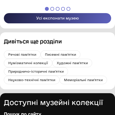
Усі експонати музею
Дивіться ще розділи
Речові пам'ятки
Писемні пам'ятки
Нумізматичні колекції
Художні пам'ятки
Природничо-історичні пам'ятки
Науково-технічні пам'ятки
Меморіальні пам'ятки
Доступні музейні колекції
Пошук по сайту