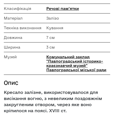
Класифікація
Речові пам'ятки
Матеріал
Залізо
Техніка виконання
Кування
Довжина
7 см
Ширина
3 см
Музей
Комунальний заклад
"Павлоградський історико-
краєзнавчий музей"
Павлоградської міської ради
Опис
Кресало залізне, використовувалося для
висікання вогню, з невеликим поздовжнім
закругленим отвором, через яке воно
кріпилося на поясі. XVIII ст.