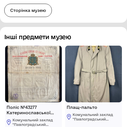
Сторінка музею
Інші предмети музею
Поліс №43277
Плащ-пальто
Катеринославської
Комунальний заклад
Земської Управи
"Павлоградський
Комунальний заклад
виданий міщанину
історико-
"Павлоградський