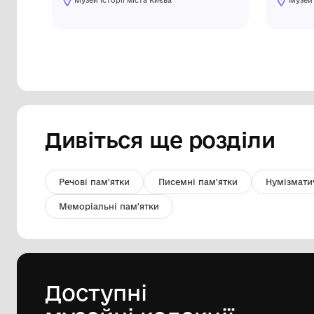
Дяченко О.І. Пластичний етюд на
тему української архаїки. 1994.
Скульптура з підставкою.
Музей історії міста Києва
Мармур. h-70 см