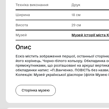
Класифікація
Друкова
Матеріал
Папір
Техніка виконання
Друк
Ширина
18 см
Висота
29 см
Музей
Музей іс
Опис
Ескіз містить зображення першої, остан
його корінець. Чорно-білого кольору.