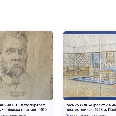
куші вертикально. На першому аркуші
без назви. РУХ.», унизу – «В.К. 29».
ілія Музею історії міста Києва).
зею