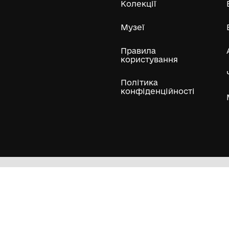
ли
Нумізматичні колекції
Художні пам'ятки
Гол