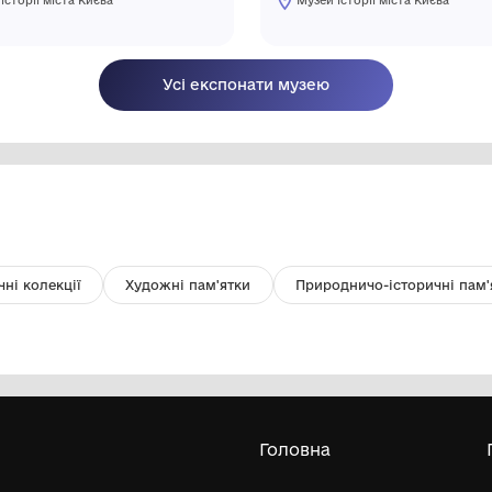
Листовничий В.П. Автопортрет.
Са
Київ, Лук`янівська в`язниця. 1919.
пи
Папір, олівець. 21,5х17 см.
чо
Музей історії міста Києва
зв
Кр
чо
Усі експонати м