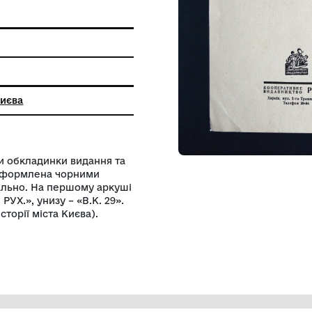
на графіка
торії міста Києва
ньої сторінки обкладинки видання та
 Обкладинка оформлена чорними