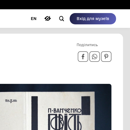
ому режимі
ри
Автори
Блог
EN
 ВАНЧЕНКО
Р. ПАПІР,