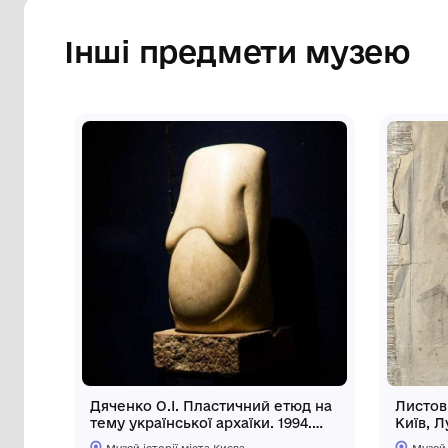
прямокутниками, що розташовані на ар
обкладинки напис: «П.Ванченко. ПОВІСТЬ 
Колекція: Музей української діаспори (ф
Сторінка музею
Інші предмети му