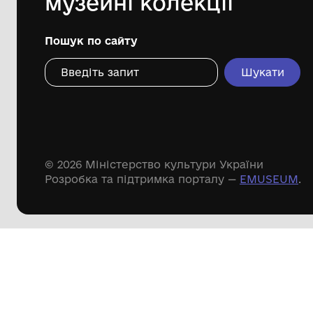
Дивіться ще розді
Речові пам'ятки
Писемні пам'ятки
Меморіальні пам'ятки
Доступні