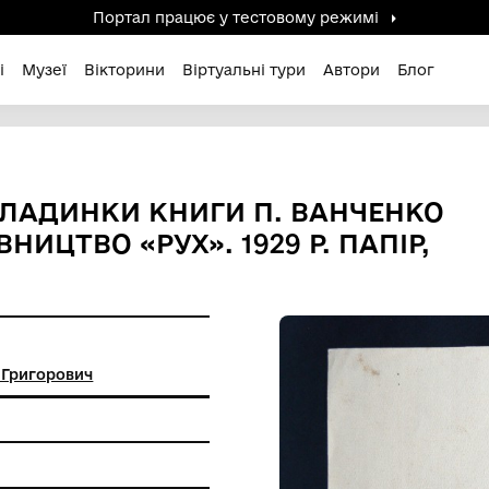
Портал працює у тестов
дені / Зниклі
Музеї
Вікторини
Віртуальні ту
СКІЗ ОБКЛАДИНКИ КНИГИ П.
 ВИДАВНИЦТВО «РУХ». 1929 
ький Василь Григорович