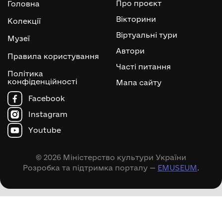
Про проєкт
Головна
Вікторини
Колекції
Віртуальні тури
Музеї
Автори
Правила користування
Часті питання
Політика
конфіденційності
Мапа сайту
Facebook
Instagram
Youtube
© 2026 Міністерство культури України
Розробка та підтримка порталу —
EMUSEUM
.