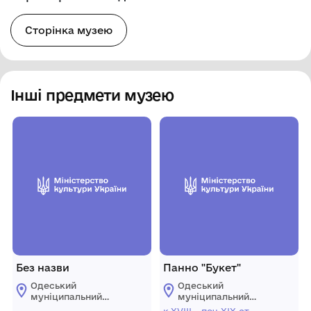
Сторінка музею
Інші предмети музею
Без назви
Панно "Букет"
Одеський
Одеський
муніципальний
муніципальний
музей особистих
музей особистих
к.XVIII - поч.XIX cт.