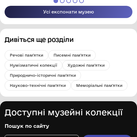
селищної ради
Компаніївської
селищної ради
Усі експонати музею
Дивіться ще розділи
Речові пам'ятки
Писемні пам'ятки
Нумізматичні колекції
Художні пам'ятки
Природничо-історичні пам'ятки
Науково-технічні пам'ятки
Меморіальні пам'ятки
Доступні музейні колекції
Пошук по сайту