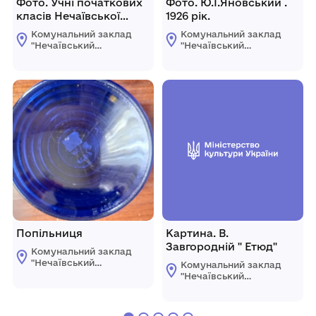
Фото. Учні початкових
Фото. Ю.І.Яновський .
класів Нечаївської
1926 рік.
церковно-прихідської
Комунальний заклад
Комунальний заклад
школи
"Нечаївський
"Нечаївський
літературно-
літературно-
меморіальний музей
меморіальний музей
Яновського"
Яновського"
Компаніївської
Компаніївської
селищної ради
селищної ради
Попільниця
Картина. В.
Завгородній " Етюд"
Комунальний заклад
"Нечаївський
Комунальний заклад
літературно-
"Нечаївський
меморіальний музей
літературно-
Яновського"
меморіальний музей
Компаніївської
Яновського"