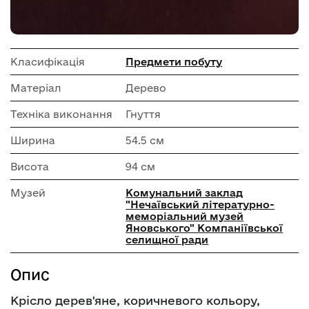
Класифікація
Предмети побуту
Матеріал
Дерево
Техніка виконання
Гнуття
Ширина
54.5 см
Висота
94 см
Музей
Комунальний заклад
"Нечаївський літературно-
меморіальний музей
Яновського" Компаніївської
селищної ради
Опис
Крісло дерев'яне, коричневого кольору,