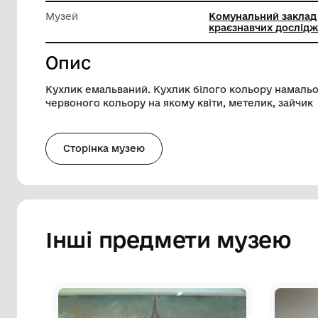
Ширина
12 см
Висота
9.8 см
Музей
Комунал
краєзна
Опис
Кухлик емальваний. Кухлик білого кол
червоного кольору на якому квіти, мете
Сторінка музею