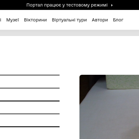
Портал працює у тестов
дені / Зниклі
Музеї
Вікторини
Віртуальні ту
ИЙ
и побуту