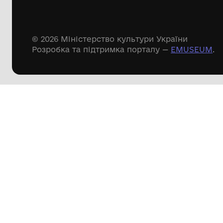
Речові пам'ятки
Писемні пам'ятки
Меморіальні пам'ятки
Доступні
музейні колекції
Пошук по сайту