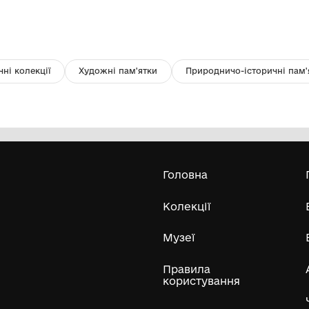
щіточка до шомпола
Ф
Комунальний заклад "Музей
археологічних та краєзнавчих
досліджень Новомиргородщини"
20
Усі експонати м
ли