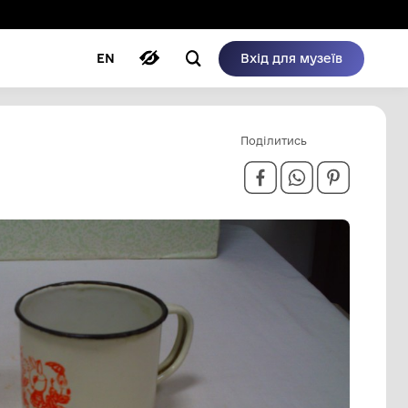
ому режимі
ри
Автори
Блог
EN