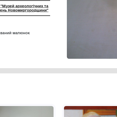
ьний заклад "Музей археологічних та
вчих досліджень Новомиргородщини"
ьору намальований малюнок
лик, зайчик