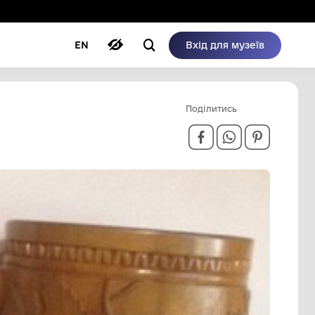
ому режимі
ри
Автори
Блог
EN