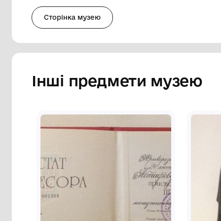
вирізано орнамент у вигляді виноградних
безконечник з діагональних брусочків, 
По низу - безконечник у вигляді вертик
овальним отвором в середині. Вкрита л
самодіяльним майстром-різьбярем Лу
(15.09.1912 - 09.12.1988), який у 1932 - 
ливарному цеху завода "Криворіжсталь" 
"1978-IV-ЛУЦЫК".
Сторінка музею
Інші предмети му