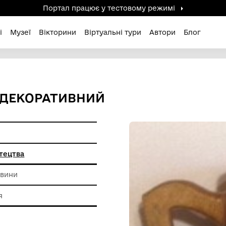
Портал працює у тестов
дені / Зниклі
Музеї
Вікторини
Віртуальні ту
РІЗНИЙ ДЕКОРАТИВНИЙ
978 р.
иткового мистецтва
 породи деревини