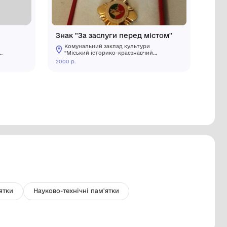
уб мамонта
Знак "За