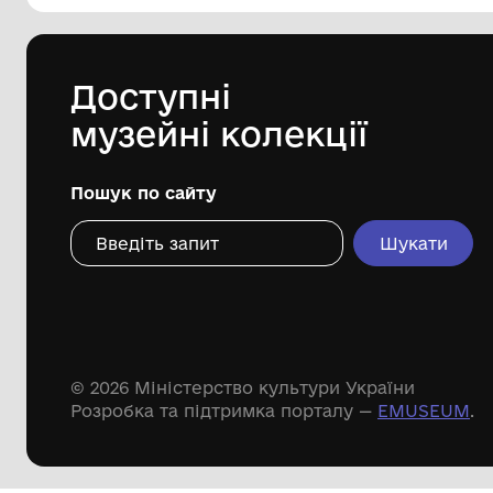
Комунальний заклад культури
"Міський історико-краєзнавчий
музей" Криворізької міської ради
24.02.1994
Дивіться ще розді
Речові пам'ятки
Писемні пам'ятки
Меморіальні пам'ятки