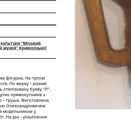
е різьблення
ьний заклад культури "Міський
-краєзнавчий музей" Криворізької
ради
інчика. Ручка фігурна. На тулові