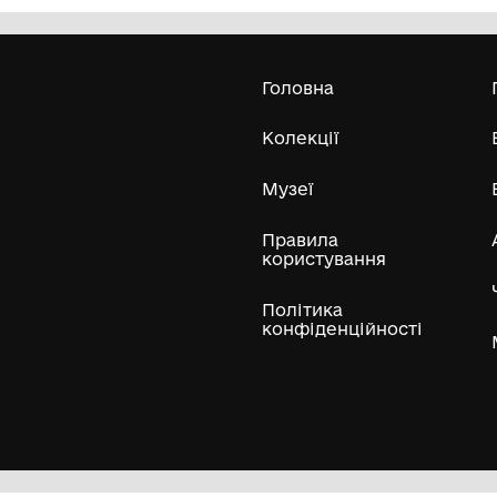
Комунальний заклад культури
"Міський історико-краєзнавчий
музей" Криворізької міської ради
1994
Усі експонати м
ли
Нумізматичні колекції
Художні пам'ятки