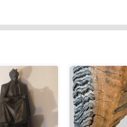
 грон та листя. По верху - різний
що формують стилізовану букву "Л".
ально витягнутих прямокутників з
аком. Дерево - груша. Виготовлена
циком Миколою Олександровичем
1972 рр. працював модельником у
м. Кривий Ріг. На дні - різьблення
зею