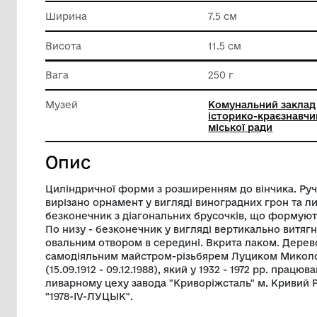
Техніка виконання
Рельєфн
Довжина
9 см
Ширина
7.5 см
Висота
11.5 см
Вага
250 г
Музей
Комунал
історико
міської 
Опис
Циліндричної форми з розширенням до в