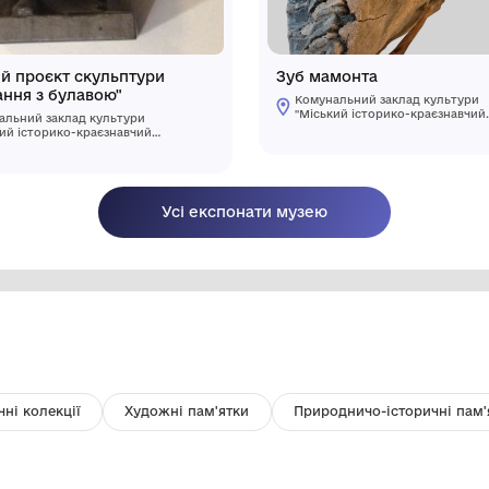
Ескізний проєкт скульптури
З
"Прощання з булавою"