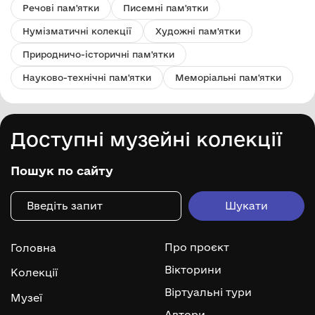
Речові пам'ятки
Писемні пам'ятки
Нумізматичні колекції
Художні пам'ятки
Природничо-історичні пам'ятки
Науково-технічні пам'ятки
Меморіальні пам'ятки
Доступні музейні колекції
Пошук по сайту
Про проєкт
Головна
Вікторини
Колекції
Віртуальні тури
Музеї
Автори