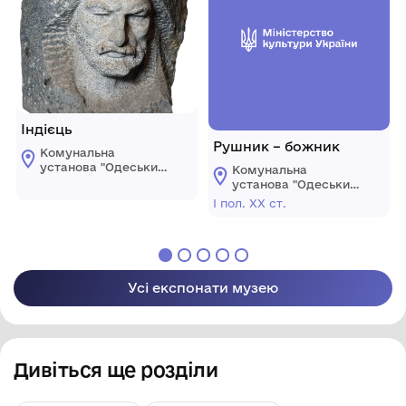
Індієць
Рушник – божник
Комунальна
установа "Одеський
Комунальна
національний
установа "Одеський
художній музей"
національний
І пол. ХХ ст.
художній музей"
Усі експонати музею
Дивіться ще розділи