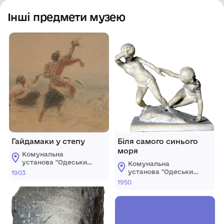
Інші предмети музею
Гайдамаки у степу
Біля самого синього
моря
Комунальна
установа "Одеський
Комунальна
національний
установа "Одеський
1903
художній музей"
національний
1950
художній музей"