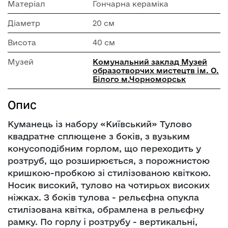
Матеріал
Гончарна кераміка
Діаметр
20 см
Висота
40 см
Музей
Комунальний заклад Музей
образотворчих мистецтв ім. О.
Білого м.Чорноморськ
Опис
Куманець із набору «Київський» Тулово
квадратне сплющене з боків, з вузьким
конусоподібним горлом, що переходить у
розтруб, що розширюється, з порожнистою
кришкою-пробкою зі стилізованою квіткою.
Носик високий, тулово на чотирьох високих
ніжках. З боків тулова - рельєфна опукла
стилізована квітка, обрамлена в рельєфну
рамку. По горлу і розтрубу - вертикальні,