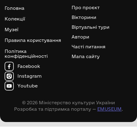
Про проєкт
Головна
Вікторини
Колекції
Віртуальні тури
Музеї
Автори
Правила користування
Часті питання
Політика
конфіденційності
Мапа сайту
Facebook
Instagram
Youtube
© 2026 Міністерство культури України
Розробка та підтримка порталу —
EMUSEUM
.