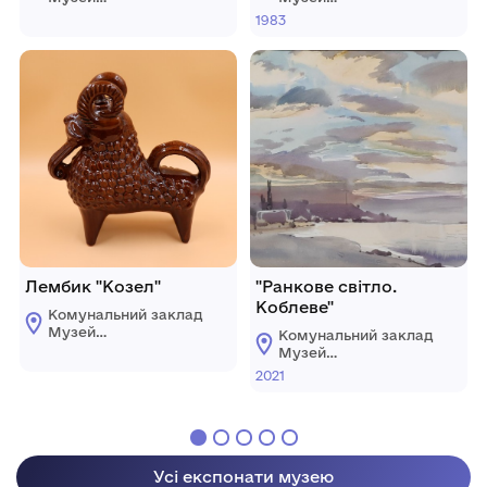
образотворчих
образотворчих
1983
мистецтв ім. О.
мистецтв ім. О.
Білого
Білого
м.Чорноморськ
м.Чорноморськ
Лембик "Козел"
"Ранкове світло.
Коблеве"
Комунальний заклад
Музей
Комунальний заклад
образотворчих
Музей
мистецтв ім. О.
образотворчих
2021
Білого
мистецтв ім. О.
м.Чорноморськ
Білого
м.Чорноморськ
Усі експонати музею