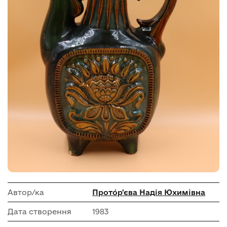
Автор/ка
Прото́р'єва Надія Юхимівна
Дата створення
1983