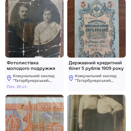
Фотолистівка
Державний кредитний
молодого подружжя
білет 5 рублів 1909 року
Комунальний заклад
Комунальний заклад
"Татарбунарський
"Татарбунарський
історико -
історико -
Поч. 20 ст.
краєзнавчий музей"
краєзнавчий музей"
Татарбунарської
Татарбунарської
міської ради
міської ради