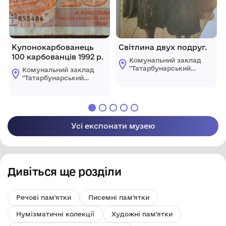
Купонокарбованець
Світлина двух подруг.
100 карбованців 1992 р.
Комунальний заклад
"Татарбунарський
Комунальний заклад
історико -
"Татарбунарський
краєзнавчий музей"
історико -
Татарбунарської
краєзнавчий музей"
міської ради
Татарбунарської
міської ради
Усі експонати музею
Дивіться ще розділи
Речові пам'ятки
Писемні пам'ятки
Нумізматичні колекції
Художні пам'ятки