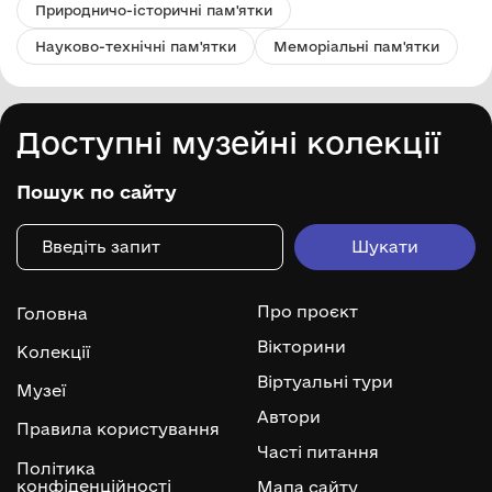
Природничо-історичні пам'ятки
Науково-технічні пам'ятки
Меморіальні пам'ятки
Доступні музейні колекції
Пошук по сайту
Про проєкт
Головна
Вікторини
Колекції
Віртуальні тури
Музеї
Автори
Правила користування
Часті питання
Політика
конфіденційності
Мапа сайту