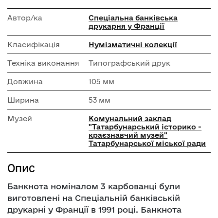
Автор/ка
Спеціальна банківська
друкарня у Франції
Класифікація
Нумізматичні колекції
Техніка виконання
Типографський друк
Довжина
105 мм
Ширина
53 мм
Музей
Комунальний заклад
"Татарбунарський історико -
краєзнавчий музей"
Татарбунарської міської ради
Опис
Банкнота номіналом 3 карбованці були
виготовлені на Спеціальній банківській
друкарні у Франції в 1991 році. Банкнота