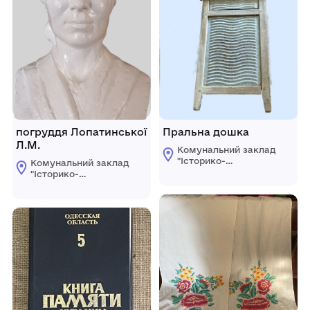
погруддя Лопатинської
Пральна дошка
Л.М.
Комунальний заклад
"Історико-
Комунальний заклад
краєзнавчий музей
"Історико-
Ширяївської
краєзнавчий музей
селищної ради"
Ширяївської
Березівського
селищної ради"
району Одеської
Березівського
області
району Одеської
області