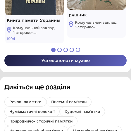
рушник
Книга памяти Украины
Комунальний заклад
"Історико-
Комунальний заклад
краєзнавчий музей
"Історико-
Ширяївської
краєзнавчий музей
1994
селищної ради"
Ширяївської
Березівського
селищної ради"
району Одеської
Березівського
області
району Одеської
Усі експонати музею
області
Дивіться ще розділи
Речові пам'ятки
Писемні пам'ятки
Нумізматичні колекції
Художні пам'ятки
Природничо-історичні пам'ятки
Науково-технічні пам'ятки
Меморіальні пам'ятки