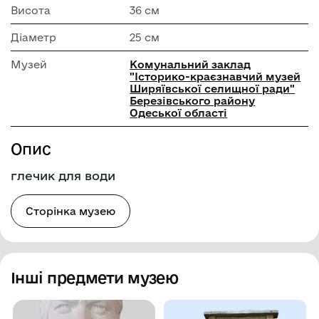
Висота
36 см
Діаметр
25 см
Музей
Комунальний заклад
"Історико-краєзнавчий музей
Ширяївської селищної ради"
Березівського району
Одеської області
Опис
глечик для води
Сторінка музею
Інші предмети музею