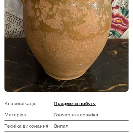
Класифікація
Предмети побуту
Матеріал
Гончарна кераміка
Техніка виконання
Випал