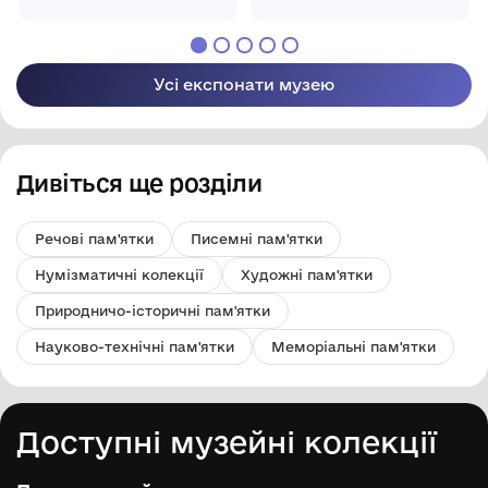
краєзнавчий музей"
краєзнавчий музей"
Усі експонати музею
Дивіться ще розділи
Речові пам'ятки
Писемні пам'ятки
Нумізматичні колекції
Художні пам'ятки
Природничо-історичні пам'ятки
Науково-технічні пам'ятки
Меморіальні пам'ятки
Доступні музейні колекції