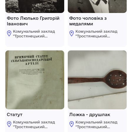
Фото Люлько Григорій
Фото чоловіка з
Іванович
медалями
Комунальний заклад
Комунальний заклад
"Тростянецький
"Тростянецький
селищний
селищний
краєзнавчий музей"
краєзнавчий музей"
Статут
Ложка - друшлак
Комунальний заклад
Комунальний заклад
"Тростянецький
"Тростянецький
селищний
селищний