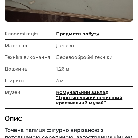
Класифікація
Предмети побуту
Матеріал
Дерево
Техніка виконання
Деревообробні техніки
Довжина
1.26 м
Ширина
3 м
Музей
Комунальний заклад
"Тростянецький селищний
краєзнавчий музей"
Опис
Точена палиця фігурно вирізаною з
потовщеною серединою, загостреним кінцем