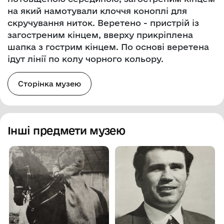
на який намотували клоччя коноплі для
скручування ниток. Веретено - пристрій із
загостреним кінцем, вверху прикріплена
шапка з гострим кінцем. По основі веретена
ідут лінії по колу чорного кольору.
Сторінка музею
Інші предмети музею