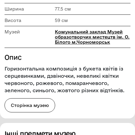
Ширина
77.5 см
Висота
59 см
Музей
Комунальний заклад Музей
образотворчих мистецтв ім. О.
Білого м.Чорноморськ
Опис
Горизонтальна композиція з букета квітів із
серцевинками, дзвіночки, невеликі квітки
червоного, рожевого, помаранчевого,
зеленого, синього, жовтого різних відтінків.
Сторінка музею
Інші предмети музею