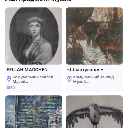
FELLAH MADCHEN
«Швартування»
Комунальний заклад
Комунальний заклад
Музей
Музей
образотворчих
образотворчих
1880
мистецтв ім. О.
мистецтв ім. О.
Білого
Білого
м.Чорноморськ
м.Чорноморськ