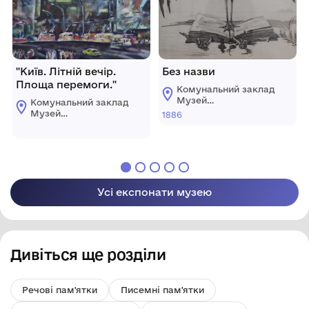
"Київ. Літній вечір.
Без назви
Площа перемоги."
Комунальний заклад
Музей
Комунальний заклад
образотворчих
Музей
1886
мистецтв ім. О.
образотворчих
Білого
мистецтв ім. О.
м.Чорноморськ
Білого
м.Чорноморськ
Усі експонати музею
Дивіться ще розділи
Речові пам'ятки
Писемні пам'ятки