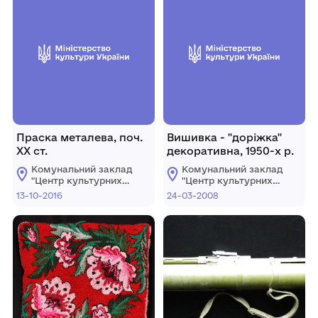
Праска металева, поч.
Вишивка - "доріжка"
ХХ ст.
декоративна, 1950-х р.
Комунальний заклад
Комунальний заклад
"Центр культурних
"Центр культурних
послуг"
послуг"
13-10-2016
24-03-2008
Костопільської
Костопільської
міської ради
міської ради