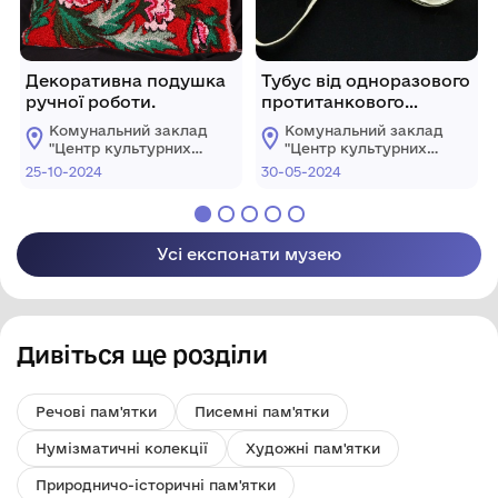
Декоративна подушка
Тубус від одноразового
ручної роботи.
протитанкового
гранатомета РПГ-22.
Комунальний заклад
Комунальний заклад
"Центр культурних
"Центр культурних
послуг"
послуг"
25-10-2024
30-05-2024
Костопільської
Костопільської
міської ради
міської ради
Усі експонати музею
Дивіться ще розділи
Речові пам'ятки
Писемні пам'ятки
Нумізматичні колекції
Художні пам'ятки
Природничо-історичні пам'ятки