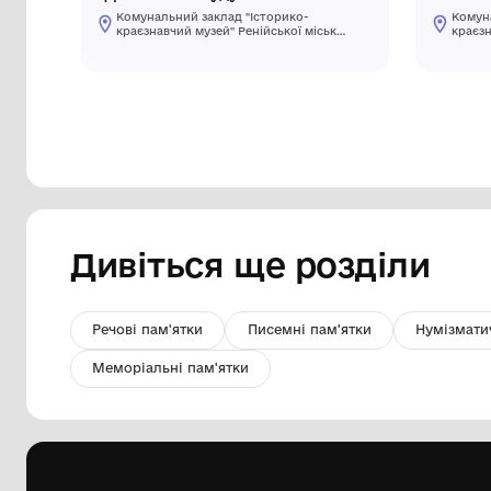
фрагмент сосуду
Комунальний заклад "Історико-
краєзнавчий музей" Ренійської міської
ради