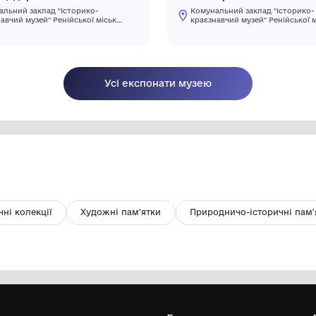
Рахівниці дерев'яні
Фо
Комунальний заклад "Історико-
краєзнавчий музей" Ренійської міської
ради