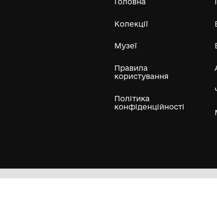
Усі експонати м
ли
Нумізматичні колекції
Художні пам'ятки