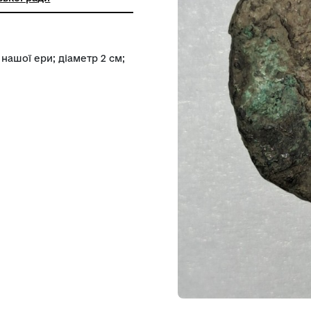
ьний заклад "Історико-краєзнавчий
енійської міської ради
-ІІІ століття нашої ери; діаметр 2 см;