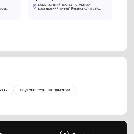
тоапарат Matrix
Кутик де
Комунальний заклад "Історико-
Комуналь
краєзнавчий музей" Ренійської міської
краєзнавч
ради
ради