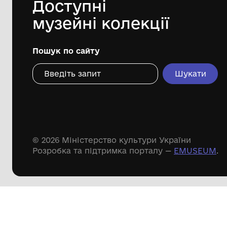
Дивіться ще розді
Речові пам'ятки
Писемні пам'ятки
Меморіальні пам'ятки