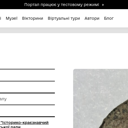
Портал працює у тестов
дені / Зниклі
Музеї
Вікторини
Віртуальні ту
Й
 обробки металу