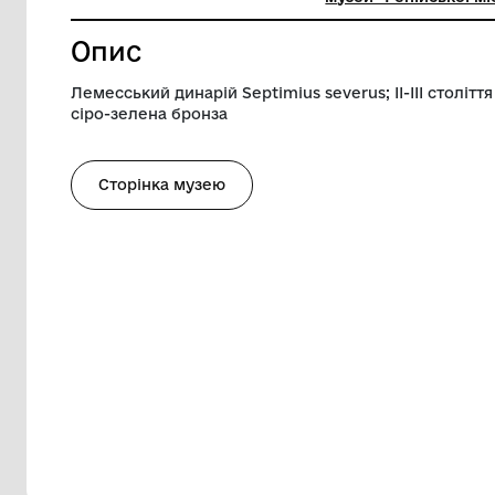
Діаметр
2 см
Музей
Комунал
музей" Р
Опис
Лемесський динарій Septimius severus; ІІ
сіро-зелена бронза
Сторінка музею